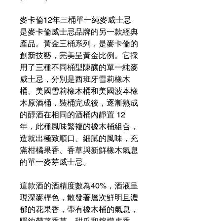
麥卡倫12年三桶單一純麥威士忌
是麥卡倫威士忌品牌的另一款經典
產品。黃金三桶系列，是麥卡倫的
創新技藝，完美呈黃金比例。它採
用了三種不同桶型陳釀的單一純麥
威士忌，分別是西班牙雪莉橡木
桶、美國雪莉橡木桶和美國波本橡
木原酒桶，裝桶完成後，逐漸熟成
的醇酒在相同的酒桶內靜置 12
年，此種風味繁複的橡木桶組合，
造就出極致順口、細膩的風味，充
滿柑橘果香、香草與新鮮橡木氣息
的單一麥芽威士忌。
這款酒的酒精度數為40%，酒液呈
現深麥桿色，散發著層次鮮明且濃
郁的花果香，帶有橡木桶的氣息，