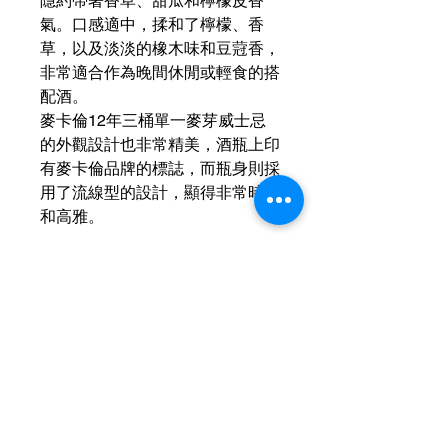
隱約帶著香草、甜瓜和檸檬皮香
氣。口感適中，揉和了檸檬、香
草，以及淡淡的橡木味和豆蒄香，
非常適合作為晚間休閒或輕食的搭
配酒。
麥卡倫12年三桶單一麥芽威士忌
的外觀設計也非常精美，酒瓶上印
有麥卡倫品牌的標誌，而瓶身則採
用了流線型的設計，顯得非常時尚
和高雅。
運送資訊
買滿港幣1000元即可免費送貨（偏遠
現金優惠價
地區及離島例外） ；港幣1000元以下
的訂單，顧客需自行支付運費（收費可
現金優惠價 620HKD/1
參考SF速遞）； 或可以選擇免費於燕
使用轉數快FPS、PayMe、支付寶、微
子皇酒行門市自取； 或可以聯絡我們
信支付或現金付款可獲
額外5％折扣
預約在任何「港島線」地鐵站取貨。
查詢可
Whatsapp +852 6210 8331