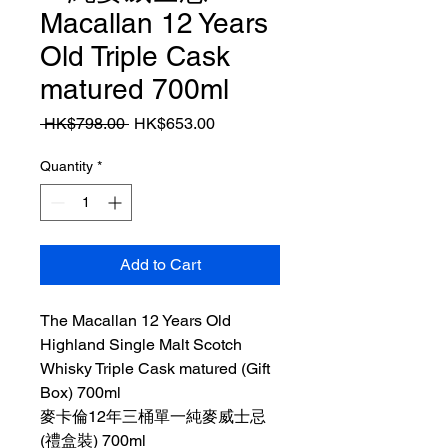
Macallan 12 Years
Old Triple Cask
matured 700ml
Regular
Sale
 HK$798.00 
HK$653.00
Price
Price
Quantity
*
Add to Cart
The Macallan 12 Years Old
Highland Single Malt Scotch
Whisky Triple Cask matured (Gift
Box) 700ml
麥卡倫12年三桶單一純麥威士忌
(禮盒裝) 700ml