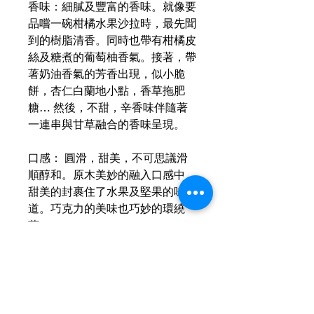
香味：細膩及豐富的香味。就像要
品嚐一碗柑橘水果沙拉時，最先聞
到的樹脂清香。同時也帶有柑橘皮
絲及糖煮的葡萄柚香氣。接著，帶
著奶油香氣的芳香出現，似小脆
餅，杏仁白蘭地小點，香草拖肥
糖… 然後，不甜，辛香味伴隨著
一連串與甘草融合的香味呈現。
口感： 圓滑，甜美，不可思議滑
順醇和。原木美妙的融入口感中，
甜美的封裹住了水果及堅果的味
道。巧克力的美味也巧妙的環繞
著。
運送資訊
買滿港幣1000元即可免費送貨（偏遠
現金優惠價
地區及離島例外） ；港幣1000元以下