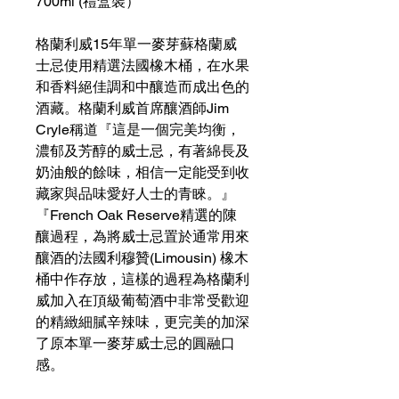
700ml (禮盒裝）
格蘭利威15年單一麥芽蘇格蘭威
士忌使用精選法國橡木桶，在水果
和香料絕佳調和中釀造而成出色的
酒藏。格蘭利威首席釀酒師Jim
Cryle稱道『這是一個完美均衡，
濃郁及芳醇的威士忌，有著綿長及
奶油般的餘味，相信一定能受到收
藏家與品味愛好人士的青睞。』
『French Oak Reserve精選的陳
釀過程，為將威士忌置於通常用來
釀酒的法國利穆贊(Limousin) 橡木
桶中作存放，這樣的過程為格蘭利
威加入在頂級葡萄酒中非常受歡迎
的精緻細膩辛辣味，更完美的加深
了原本單一麥芽威士忌的圓融口
感。