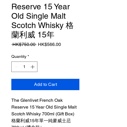
Reserve 15 Year
Old Single Malt
Scotch Whisky 格
蘭利威 15年
Regular
Sale
 HK$750.00 
HK$566.00
Price
Price
Quantity
*
Add to Cart
The Glenlivet French Oak
Reserve 15 Year Old Single Malt
Scotch Whisky 700ml (Gift Box)
格蘭利威15年單一純麥威士忌