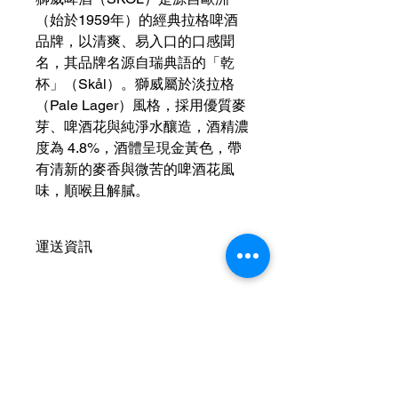
（始於1959年）的經典拉格啤酒
品牌，以清爽、易入口的口感聞
名，其品牌名源自瑞典語的「乾
杯」（Skål）。獅威屬於淡拉格
（Pale Lager）風格，採用優質麥
芽、啤酒花與純淨水釀造，酒精濃
度為 4.8%，酒體呈現金黃色，帶
有清新的麥香與微苦的啤酒花風
味，順喉且解膩。
運送資訊
買滿港幣1000元即可免費送貨（偏遠
地區及離島例外） ；港幣1000元以下
的訂單，顧客需自行支付運費（收費可
參考SF速遞）； 或可以選擇免費於燕
Contact Us
子皇酒行門市自取； 或可以聯絡我們
預約在任何「港島線」地鐵站取貨。
Hotline：+852
6210 8331