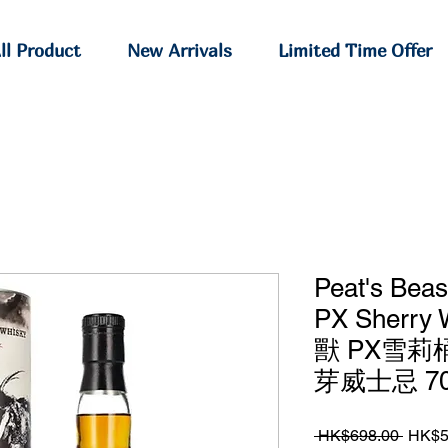
ll Product
New Arrivals
Limited Time Offer
Peat's Beas
PX Sherry
獸 PX雪莉
芽威士忌 70
Regul
 HK$698.00 
HK$5