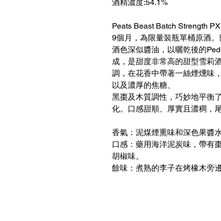
酒精濃度:54.1%
Peats Beast Batch Strengt
9個月，為限量裝瓶單桶原酒。簡稱「
酒色深似醬油，以曬乾後的Pedr
成，是甜度非常高的甜型雪莉
調，在花香中帶著一絲煙燻味
以及濃厚的焦糖、
黑棗及木質調性，巧妙地平衡
化。口感甜順、厚實且濃稠，
香氣：泥煤煙熏味和深色果醬
口感：藥用海洋泥炭味，帶有
胡椒味。
餘味：煮熟的李子在烤橡木旁
Contact Us