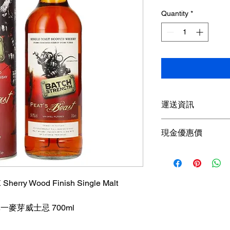
Price
Quantity
*
運送資訊
買滿港幣1000元即
現金優惠價
；港幣1000元以下
參考SF速遞）； 或
現金優惠價 540HKD/
取； 或可以聯絡我
使用轉數快FPS、P
可獲額外5％折扣
X Sherry Wood Finish Single Malt
查詢可
Whatsapp +85
一麥芽威士忌 700ml