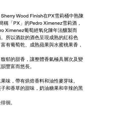
h PX Sherry Wood Finish在PX雪莉桶中熟陳
PX」的Pedro Ximenez雪莉酒，
o Ximenez葡萄經氧化陳年法釀製而
酒。所以酒款的酒色呈現成熟的紅棕色
，富有葡萄乾、成熟蘋果與水蜜桃果香，
了馥郁的甜香，讓整體香氣極具層次及變
尾韻豐富而悠長。
水果味，帶有烘焙香料和油性麥芽味。
棗子和香草的甜味，奶油糖果和辛辣的黑
邊徘徊。