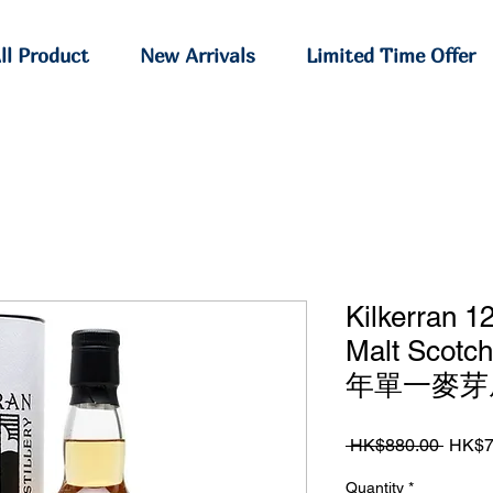
ll Product
New Arrivals
Limited Time Offer
Kilkerran 1
Malt Scot
年單一麥芽威
Regul
 HK$880.00 
HK$7
Price
Quantity
*