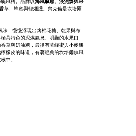
傳統風格。品牌以
海風鹹感、淡泥煤與果
展現香草、蜂蜜與輕煙燻。齊克倫是坎培爾
桶氣味，慢慢浮現出烤棉花糖、乾果與布
與極具特色的泥煤氣息。明顯的水果口
的香草與奶油糖，最後有著蜂蜜與小麥餅
點檸檬皮的味道，有著經典的坎培爾鎮風
在喉中。
Under the law of Hong Kong
sApp）
sold or supplied to a minor
:00
 Centre, 18 Cheung Lee Street, Chai Wan, Hong Kong