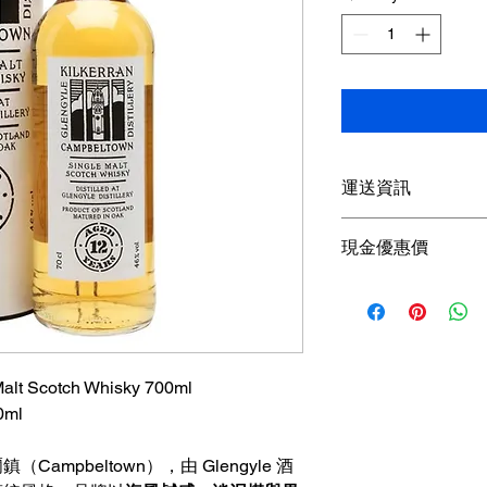
運送資訊
買滿港幣1000元即
現金優惠價
；港幣1000元以下
參考SF速遞）； 或
現金優惠價 折實680H
取； 或可以聯絡我
使用轉數快FPS、P
可獲
額外5％折扣
查詢可
Whatsapp +85
 Malt Scotch Whisky 700ml
ml
（Campbeltown），由 Glengyle 酒