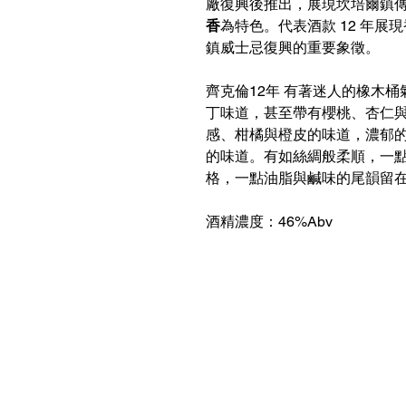
廠復興後推出，展現坎培爾鎮
香
為特色。代表酒款 12 年
鎮威士忌復興的重要象徵。
齊克倫12年 有著迷人的橡木
丁味道，甚至帶有櫻桃、杏仁
感、柑橘與橙皮的味道，濃郁
的味道。有如絲綢般柔順，一
格，一點油脂與鹹味的尾韻留
酒精濃度：46%Abv
Contact Us
Hotline：+852 6210 8331 （What
Hotline working Hour：09:00 - 24
Address：
Flat 1007-1008, Cheung Tat