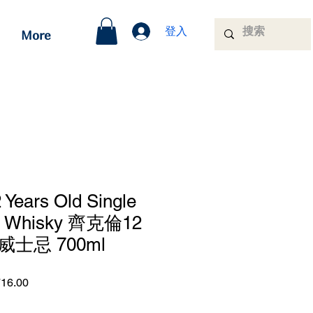
登入
More
2 Years Old Single
ch Whisky 齊克倫12
士忌 700ml
ar
Sale
16.00
Price