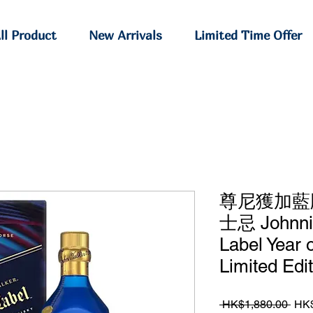
ll Product
New Arrivals
Limited Time Offer
尊尼獲加藍
士忌 Johnnie
Label Year 
Limited Edi
Regu
 HK$1,880.00 
HK$