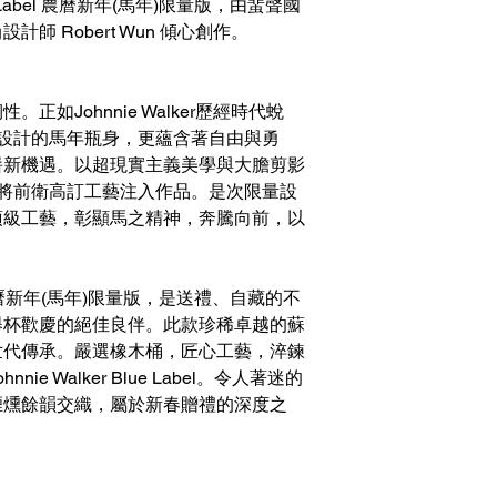
lue Label 農曆新年(馬年)限量版，由蜚聲國
師 Robert Wun 傾心創作。
如Johnnie Walker歷經時代蛻
n 所設計的馬年瓶身，更蘊含著自由與勇
嶄新機遇。以超現實主義美學與大膽剪影
 擅於將前衛高訂工藝注入作品。是次限量設
頂級工藝，彰顯馬之精神，奔騰向前，以
Label 農曆新年(馬年)限量版，是送禮、自藏的不
舉杯歡慶的絕佳良伴。此款珍稀卓越的蘇
世代傳承。嚴選橡木桶，匠心工藝，淬鍊
e Walker Blue Label。令人著迷的
煙燻餘韻交織，屬於新春贈禮的深度之