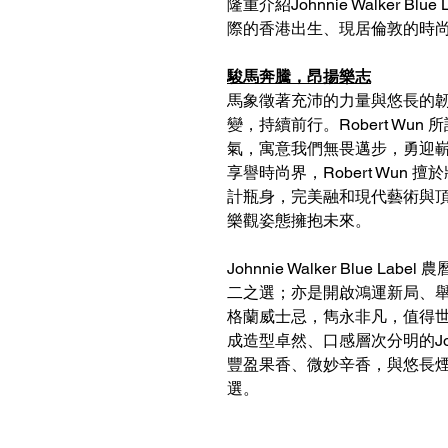
隆重介紹Johnnie Walker B
際的香港出生、現居倫敦的時尚設計
駿馬奔騰，昂揚樂志
馬象徵著充沛的力量與悠長的韌性。正
變，持續前行。Robert Wu
氣，寓意我們無畏邁步，勇迎
享譽時尚界，Robert Wun
計瓶身，完美融和現代藝術與
樂觀姿態擁抱未來。
Johnnie Walker Blue 
二之選；亦是開啟鴻運新局、
格蘭威士忌，雋永非凡，值得
成造型卓然、口感層次分明的Johnni
豐盈果香、微妙辛香，與悠長
選。