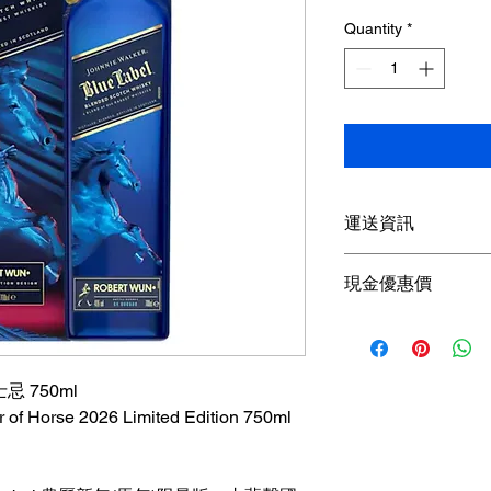
Pric
Quantity
*
運送資訊
買滿港幣1000元即
現金優惠價
；港幣1000元以下
參考SF速遞）； 或
現金優惠價 1596HKD
取； 或可以聯絡我
使用轉數快FPS、P
可獲
額外5％折扣
 750ml
查詢可
Whatsapp +85
r of Horse 2026 Limited Edition 750ml