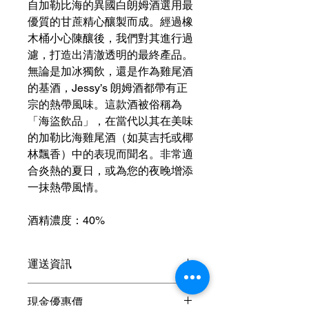
自加勒比海的異國白朗姆酒選用最
優質的甘蔗精心釀製而成。經過橡
木桶小心陳釀後，我們對其進行過
濾，打造出清澈透明的最終產品。
無論是加冰獨飲，還是作為雞尾酒
的基酒，Jessy’s 朗姆酒都帶有正
宗的熱帶風味。這款酒被俗稱為
「海盜飲品」，在當代以其在美味
的加勒比海雞尾酒（如莫吉托或椰
林飄香）中的表現而聞名。非常適
合炎熱的夏日，或為您的夜晚增添
一抹熱帶風情。
酒精濃度：40%
運送資訊
買滿港幣1000元即可免費送貨（偏遠
現金優惠價
地區及離島例外） ；港幣1000元以下