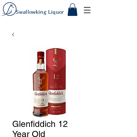
Swallowking Liquor
Glenfiddich 12
Year Old