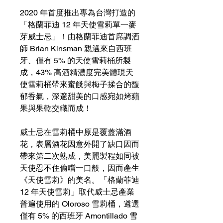
2020 年首度推出專為台灣打造的
「格蘭菲迪 12 年天使雪莉單一麥
芽威士忌」！由格蘭菲迪首席調酒
師 Brian Kinsman 親選來自西班
牙、僅有 5% 的天使雪莉桶所製
成，43% 高酒精濃度完美體現天
使雪莉桶帶來蜜餞與梅子揉合的馥
郁香氣，深邃甜美的口感宛如烤蘋
果與果乾交織而成！
威士忌在雪莉桶中原是覆蓋滿酒
花，表層酒花因意外開了缺口因而
帶來第二次熟成，美麗製程如同被
天使忍不住偷嚐一口般，因而產生
《天使雪莉》的美名。「格蘭菲迪
12 年天使雪莉」取代威士忌產業
普遍使用的 Oloroso 雪莉桶，遴選
僅有 5% 的西班牙 Amontillado 雪