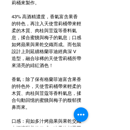
莉桶來製作。
43% 高酒精濃度，香氣富含果香
的特色，再注入天使雪莉桶帶來輕
柔的木質、肉桂與荳蔻等香料氣
息，揉合蜜餞與梅子的氣息；口感
如烤蘋果與果乾交織而成。而包裝
設計上則延續格蘭菲迪經典深 V
造型，融合珍稀的天使雪莉桶所帶
來清亮的緋紅酒色！
香氣：除了保有格蘭菲迪富含果香
的特色外，天使雪莉桶帶來輕柔的
木質、肉桂與荳蔻等香料氣息，揉
合勾動回憶的蜜餞與梅子的馥郁撲
鼻而來。
口感：宛如多汁烤蘋果與果乾交織
出深邃甜美的口感，連天使都忍不