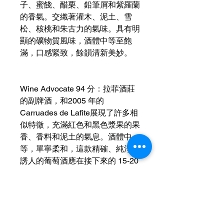
子、蜜餞、醋栗、鉛筆屑和紫羅蘭
的香氣。交織著灌木、泥土、雪
松、核桃和朱古力的氣味。具有明
顯的礦物質風味，酒體中等至飽
滿，口感緊致，餘韻清新美妙。
Wine Advocate 94 分：拉菲酒莊
的副牌酒，和2005 年的
Carruades de Lafite展現了許多相
似特徵，充滿紅色和黑色漿果的果
香、香料和泥土的氣息。酒體中
等，單寧柔和，這款精確、純淨且
誘人的葡萄酒應在接下來的 15-20
年內飲用。
運送資訊
買滿港幣1000元即可免費送貨（偏遠