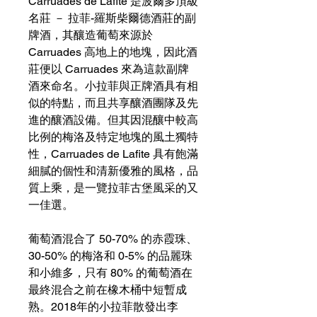
Carruades de Lafite 是波爾多頂級
名莊 － 拉菲-羅斯柴爾德酒莊的副
牌酒，其釀造葡萄來源於
Carruades 高地上的地塊，因此酒
莊便以 Carruades 來為這款副牌
酒來命名。小拉菲與正牌酒具有相
似的特點，而且共享釀酒團隊及先
進的釀酒設備。但其因混釀中較高
比例的梅洛及特定地塊的風土獨特
性，Carruades de Lafite 具有飽滿
細膩的個性和清新優雅的風格，品
質上乘，是一覽拉菲古堡風采的又
一佳選。
葡萄酒混合了 50-70% 的赤霞珠、
30-50% 的梅洛和 0-5% 的品麗珠
和小維多，只有 80% 的葡萄酒在
最終混合之前在橡木桶中短暫成
熟。2018年的小拉菲散發出李