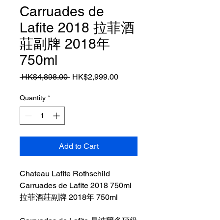
Carruades de
Lafite 2018 拉菲酒
莊副牌 2018年
750ml
Regular
Sale
 HK$4,898.00 
HK$2,999.00
Price
Price
Quantity
*
Add to Cart
Chateau Lafite Rothschild
Carruades de Lafite 2018 750ml
拉菲酒莊副牌 2018年 750ml