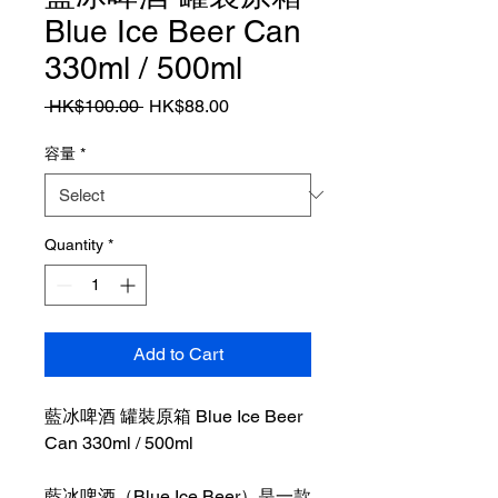
Blue Ice Beer Can
330ml / 500ml
Regular
Sale
 HK$100.00 
HK$88.00
Price
Price
容量
*
Quantity
*
Add to Cart
藍冰啤酒 罐裝原箱 Blue Ice Beer
Can 330ml / 500ml
藍冰啤酒（Blue Ice Beer）是一款