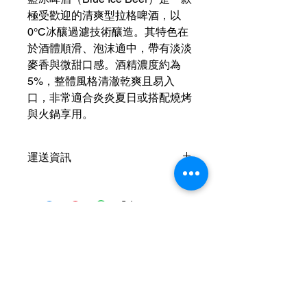
極受歡迎的清爽型拉格啤酒，以
0°C冰釀過濾技術釀造。其特色在
於酒體順滑、泡沫適中，帶有淡淡
麥香與微甜口感。酒精濃度約為
5%，整體風格清澈乾爽且易入
口，非常適合炎炎夏日或搭配燒烤
與火鍋享用。
運送資訊
買滿港幣1000元即可免費送貨（偏遠
地區及離島例外） ；港幣1000元以下
的訂單，顧客需自行支付運費（收費可
參考SF速遞）； 或可以選擇免費於燕
Contact Us
子皇酒行門市自取； 或可以聯絡我們
預約在任何「港島線」地鐵站取貨。
Hotline：+852
6210 8331
（WhatsApp）