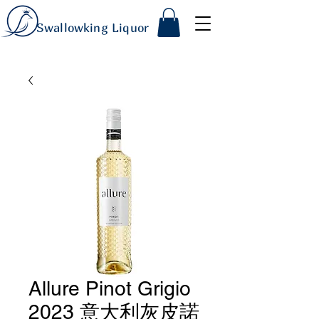
Swallowking Liquor
Allure Pinot Grigio
2023 意大利灰皮諾