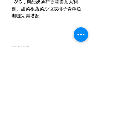
13°C，與酸奶薄荷香蒜醬意大利
麵、甜菜根蔬菜沙拉或椰子青檸魚
咖喱完美搭配。
運送資訊
買滿港幣1000元即可免費送貨（偏遠
現金優惠價
地區及離島例外） ；港幣1000元以下
的訂單，顧客需自行支付運費（收費可
現金優惠價 100HKD/1枝
參考SF速遞）； 或可以選擇免費於燕
使用轉數快FPS、PayMe、支付寶、微
子皇酒行門市自取； 或可以聯絡我們
信支付或現金付款
可獲額外5％折扣
預約在任何「港島線」地鐵站取貨。
查詢可
Whatsapp +852 6210 8331
Contact Us
Hotline：+852
6210 8331
（WhatsApp）
Hotline working Hour：09:00 - 24:00