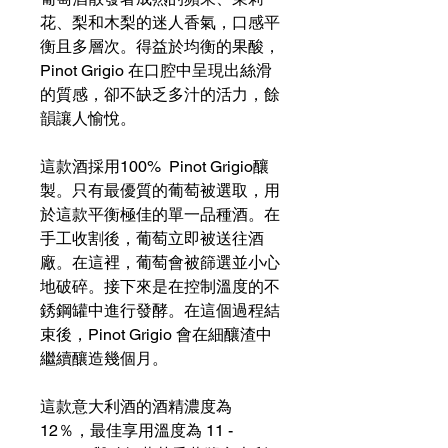
花、梨和木梨的迷人香氣，口感平
衡且多層次。得益於均衡的果酸，
Pinot Grigio 在口腔中呈現出絲滑
的質感，卻不缺乏多汁的活力，餘
韻讓人愉悅。
這款酒採用100% Pinot Grigio釀
製。只有最優質的葡萄被選取，用
於這款平衡極佳的單一品種酒。在
手工收割後，葡萄立即被送往酒
廠。在這裡，葡萄會被篩選並小心
地破碎。接下來是在控制溫度的不
銹鋼罐中進行發酵。在這個過程結
束後，Pinot Grigio 會在細釀渣中
繼續釀造幾個月。
這款意大利酒的酒精濃度為
12％，最佳享用溫度為 11 -