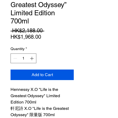
Greatest Odyssey”
Limited Edition
700ml
Regular
 HK$2,188.00 
Sale
Price
HK$1,968.00
Price
Quantity
*
Add to Cart
Hennessy X.O "Life is the
Greatest Odyssey" Limited
Edition 700ml
軒尼詩 X.O "Life is the Greatest
Odyssey" 限量版 700ml