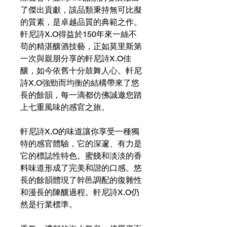
了傑出貢獻，該品類秉持無可比擬
的質素，是卓越品質的典範之作。
軒尼詩X.O得益於150年來一絲不
苟的精湛釀酒技藝，正如莫里斯第
一次與親朋分享的軒尼詩X.O佳
釀，如今依舊十分鼓舞人心。軒尼
詩X.O強勁而均衡的結構帶來了悠
長的餘韻，每一滴都仿佛誠邀您踏
上七重風味的感官之旅。
軒尼詩X.O的味道讓你享受一種獨
特的感官體驗，它的深邃、有力是
它的標誌性特色。蜜餞和淡淡的香
料味道形成了完美和諧的口感。悠
長的餘韻體現了幹邑調配的復雜性
和漫長的陳釀過程。軒尼詩X.O仍
然是行業標準。