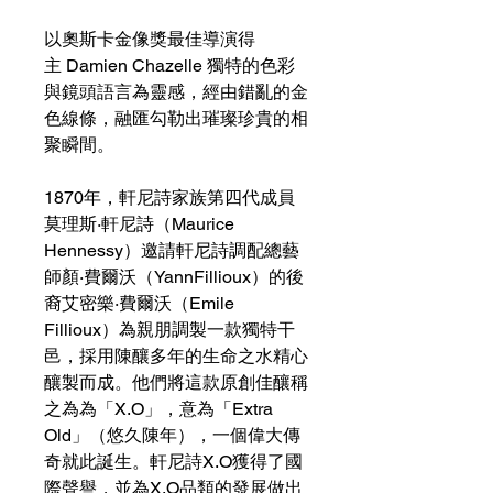
以奧斯卡金像獎最佳導演得
主 Damien Chazelle 獨特的色彩
與鏡頭語言為靈感，經由錯亂的金
色線條，融匯勾勒出璀璨珍貴的相
聚瞬間。
1870年，軒尼詩家族第四代成員
莫理斯·軒尼詩（Maurice
Hennessy）邀請軒尼詩調配總藝
師顏·費爾沃（YannFillioux）的後
裔艾密樂·費爾沃（Emile
Fillioux）為親朋調製一款獨特干
邑，採用陳釀多年的生命之水精心
釀製而成。他們將這款原創佳釀稱
之為為「X.O」，意為「Extra
Old」（悠久陳年），一個偉大傳
奇就此誕生。軒尼詩X.O獲得了國
際聲譽，並為X.O品類的發展做出