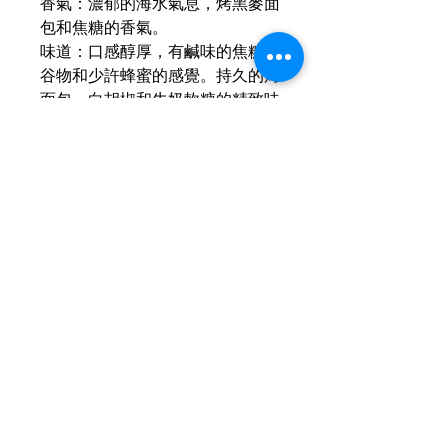
香氣：濃郁的海水氣息，烤黑麥面
包和焦糖的香氣。
味道：口感醇厚，有鹹味的焦糖、
谷物和少許蜂蜜的感覺。持久的烤
面包、白胡椒和牛奶軟糖的精致味
道。口感豐富、圓潤、甘美
餘韻：悠長而帶有鹹和甜的味道。
散發著烤面包、海鹽和焦糖的香
氣。
運送資訊
買滿港幣1000元即可免費送貨
現金優惠價
（偏遠地區及離島例外） ；港幣
1000元以下的訂單，顧客需自行
使用轉數快FPS、PayMe、支付
支付運費（收費可參考SF速
寶、微信支付或現金付款可獲
額外
遞）； 或可以選擇免費於燕子皇
5％折扣
酒行門市自取； 或可以聯絡我們
查詢可
Whatsapp +852 6210 8331
Contact Us
預約在任何「港島線」地鐵站取