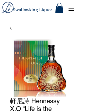
Swallowking Liquor
軒尼詩 Hennessy
X.O “Life is the