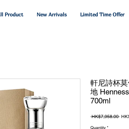
ll Product
New Arrivals
Limited Time Offer
軒尼詩杯莫
地 Hennessy
700ml
Regu
 HK$7,958.00 
HK$
Pric
Quantity
*