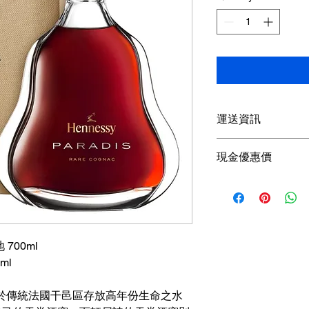
運送資訊
買滿港幣1000元即
現金優惠價
；港幣1000元以下
參考SF速遞）； 或
現金優惠價 6800HKD
取； 或可以聯絡我
使用轉數快FPS、P
可獲
額外5％折扣
查詢可
Whatsapp +85
700ml
0ml
源自於傳統法國干邑區存放高年份生命之水