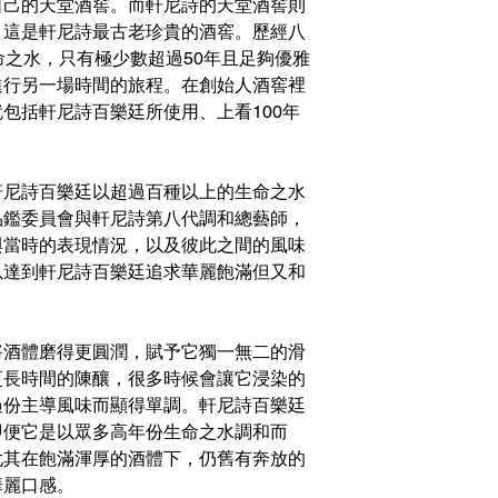
自己的天堂酒窖。而軒尼詩的天堂酒窖則
，這是軒尼詩最古老珍貴的酒窖。歷經八
命之水，只有極少數超過50年且足夠優雅
進行另一場時間的旅程。在創始人酒窖裡
包括軒尼詩百樂廷所使用、上看100年
軒尼詩百樂廷以超過百種以上的生命之水
品鑑委員會與軒尼詩第八代調和總藝師，
與當時的表現情況，以及彼此之間的風味
以達到軒尼詩百樂廷追求華麗飽滿但又和
將酒體磨得更圓潤，賦予它獨一無二的滑
更長時間的陳釀，很多時候會讓它浸染的
過份主導風味而顯得單調。軒尼詩百樂廷
即便它是以眾多高年份生命之水調和而
尤其在飽滿渾厚的酒體下，仍舊有奔放的
華麗口感。