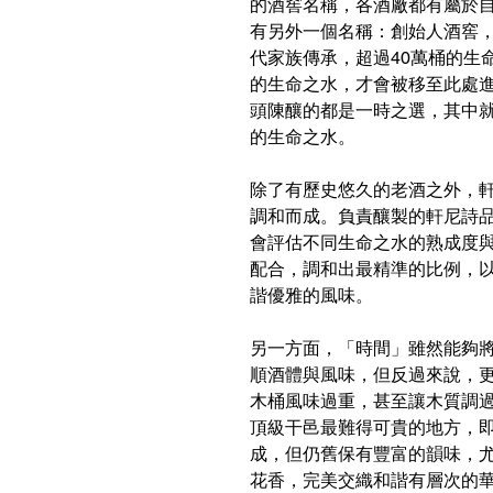
的酒窖名稱，各酒廠都有屬於
有另外一個名稱：創始人酒窖
代家族傳承，超過40萬桶的生
的生命之水，才會被移至此處
頭陳釀的都是一時之選，其中就
的生命之水。
除了有歷史悠久的老酒之外，
調和而成。負責釀製的軒尼詩
會評估不同生命之水的熟成度
配合，調和出最精準的比例，
諧優雅的風味。
另一方面，「時間」雖然能夠
順酒體與風味，但反過來說，
木桶風味過重，甚至讓木質調
頂級干邑最難得可貴的地方，
成，但仍舊保有豐富的韻味，
花香，完美交織和諧有層次的