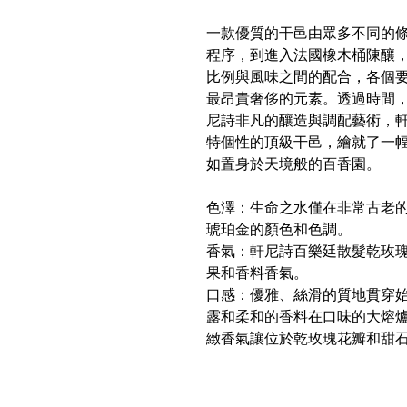
一款優質的干邑由眾多不同的
程序，到進入法國橡木桶陳釀
比例與風味之間的配合，各個
最昂貴奢侈的元素。透過時間
尼詩非凡的釀造與調配藝術，
特個性的頂級干邑，繪就了一
如置身於天境般的百香園。
色澤：生命之水僅在非常古老
琥珀金的顏色和色調。
香氣：軒尼詩百樂廷散髮乾玫
果和香料香氣。
口感：優雅、絲滑的質地貫穿始
露和柔和的香料在口味的大熔爐
緻香氣讓位於乾玫瑰花瓣和甜