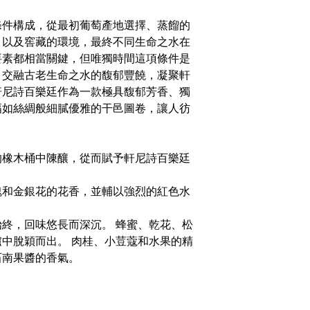
條件構成，從最初葡萄產地選擇、蒸餾的
，以及窖藏的環境，最終不同生命之水在
要素都相當關鍵，但唯獨時間這項條件是
，交融古老生命之水的馥郁豐饒，凝聚軒
軒尼詩百樂廷作為一款極具馥郁芳香、獨
幅如絲綢般細膩優雅的干邑圖卷，讓人彷
的橡木桶中陳釀，從而賦予軒尼詩百樂廷
瑰和金銀花的花香，並輔以強烈的紅色水
終，回味悠長而深沉。 蜂蜜、乾花、松
中脫穎而出。 肉桂、小荳蔻和水果的精
石南果醬的香氣。