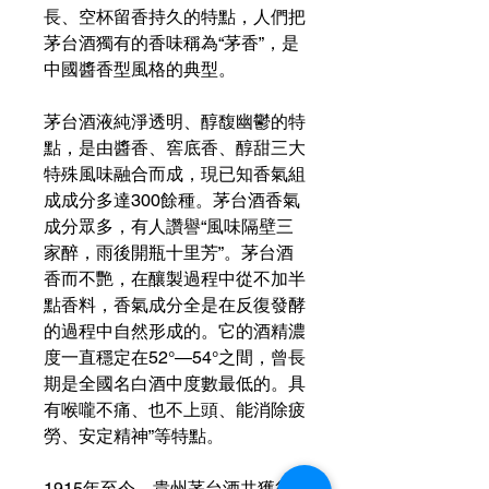
長、空杯留香持久的特點，人們把
茅台酒獨有的香味稱為“茅香”，是
中國醬香型風格的典型。
茅台酒液純淨透明、醇馥幽鬱的特
點，是由醬香、窖底香、醇甜三大
特殊風味融合而成，現已知香氣組
成成分多達300餘種。茅台酒香氣
成分眾多，有人讚譽“風味隔壁三
家醉，雨後開瓶十里芳”。茅台酒
香而不艷，在釀製過程中從不加半
點香料，香氣成分全是在反復發酵
的過程中自然形成的。它的酒精濃
度一直穩定在52°—54°之間，曾長
期是全國名白酒中度數最低的。具
有喉嚨不痛、也不上頭、能消除疲
勞、安定精神”等特點。
1915年至今，貴州茅台酒共獲得