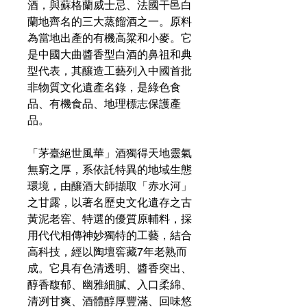
酒，與蘇格蘭威士忌、法國干邑白
蘭地齊名的三大蒸餾酒之一。原料
為當地出產的有機高粱和小麥。它
是中國大曲醬香型白酒的鼻祖和典
型代表，其釀造工藝列入中國首批
非物質文化遺產名錄，是綠色食
品、有機食品、地理標志保護產
品。
「茅臺絕世風華」酒獨得天地靈氣
無窮之厚，系依託特異的地域生態
環境，由釀酒大師擷取「赤水河」
之甘露，以著名歷史文化遺存之古
黃泥老窖、特選的優質原輔料，採
用代代相傳神妙獨特的工藝，結合
高科技，經以陶壇窖藏7年老熟而
成。它具有色清透明、醬香突出、
醇香馥郁、幽雅細膩、入口柔綿、
清冽甘爽、酒體醇厚豐滿、回味悠