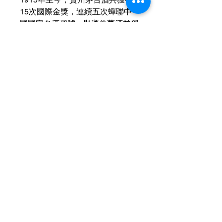
15次國際金獎，連續五次蟬聯中
國國家名酒稱號，與遵義董酒並稱
貴州省僅有的兩大國家名酒，是醬
香型白酒的鼻祖，有"國酒"之稱，
是中國最高端白酒之一。
運送資訊
買滿港幣1000元即可免費送貨（偏遠
現金優惠價
地區及離島例外） ；港幣1000元以下
的訂單，顧客需自行支付運費（收費可
使用轉數快FPS、PayMe、支付寶、微
參考SF速遞）； 或可以選擇免費於燕
信支付或現金付款可獲
額外5％折扣
子皇酒行門市自取； 或可以聯絡我們
查詢可
Whatsapp +852 6210 8331
預約在任何「港島線」地鐵站取貨。
Contact Us
Hotline：+852
6210 8331
（WhatsApp）