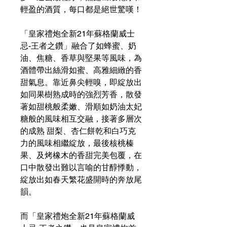
輕盈的酒質，每口都是絕世驚嘆！
「皇家禮炮全新21年蘇格蘭威士
忌-王者之鑽」融合了如蜂蜜、奶
油、焦糖、香草與堅果等風味，為
酒體帶出絲滑如蜜、高雅細緻的香
甜氣息。靠近鼻尖輕嗅，即綻放出
如同果樹熟成時的強烈芳香，散發
著如甜桃般柔嫩、滑順如奶油太妃
糖般的風味相互交融，接著多層次
的成熟 甜梨、杏仁餅乾和白巧克
力的風味相繼綻放，最後核桃榛
果、及烤橡木的香甜完美包覆，在
口中散發出難以言喻的甘醇悸動，
綻放出如春天繁花盛開時的奔放尾
韻。
而「皇家禮炮全新21年蘇格蘭威