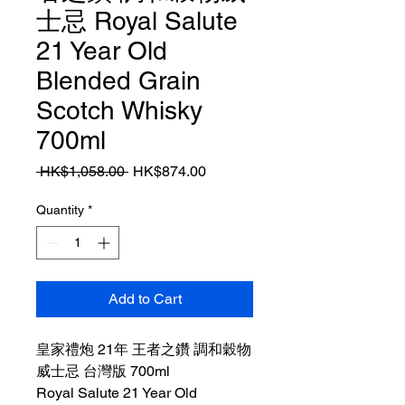
士忌 Royal Salute
21 Year Old
Blended Grain
Scotch Whisky
700ml
Regular
Sale
 HK$1,058.00 
HK$874.00
Price
Price
Quantity
*
Add to Cart
皇家禮炮 21年 王者之鑽 調和穀物
威士忌 台灣版 700ml
Royal Salute 21 Year Old