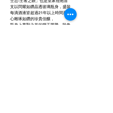
士忌-王者之鑽」也是皇家禮炮首
支以閃耀如鑽晶透玻璃瓶身，盛裝
每滴酒液皆超過21年以上時間悉
心雕琢如鑽的珍貴佳釀，
瓶身上萬獸之首的獅王圖騰，除象
徵自皇家禮炮進入皇室般尊貴的珍
稀殿堂外，透過晶透的玻璃瓶身，
彷彿能夠近距離凝視英國皇室的全
新世代。
運送資訊
買滿港幣1000元即可免費送貨（偏遠
現金優惠價
地區及離島例外） ；港幣1000元以下
的訂單，顧客需自行支付運費（收費可
現金優惠價 830HKD/1
參考SF速遞）； 或可以選擇免費於燕
使用轉數快FPS、PayMe、支付寶、微
子皇酒行門市自取； 或可以聯絡我們
信支付或現金付款可獲額外5％折扣
預約在任何「港島線」地鐵站取貨。
查詢可
Whatsapp +852 6210 8331
Contact Us