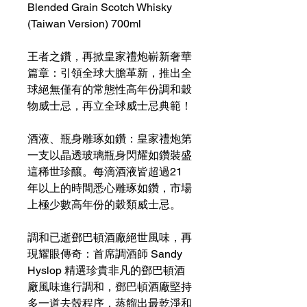
Blended Grain Scotch Whisky
(Taiwan Version) 700ml
王者之鑽，再掀皇家禮炮嶄新奢華
篇章：引領全球大膽革新，推出全
球絕無僅有的常態性高年份調和穀
物威士忌，再立全球威士忌典範！
酒液、瓶身雕琢如鑽：皇家禮炮第
一支以晶透玻璃瓶身閃耀如鑽裝盛
這稀世珍釀。每滴酒液皆超過21
年以上的時間悉心雕琢如鑽，市場
上極少數高年份的穀類威士忌。
調和已逝鄧巴頓酒廠絕世風味，再
現耀眼傳奇：首席調酒師 Sandy
Hyslop 精選珍貴非凡的鄧巴頓酒
廠風味進行調和，鄧巴頓酒廠堅持
多一道去殼程序，蒸餾出最乾淨和