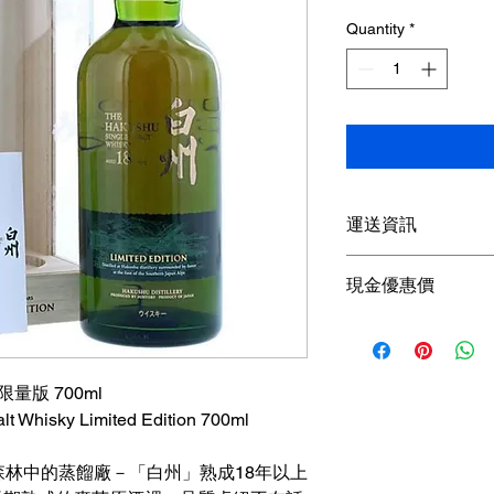
Pric
Quantity
*
運送資訊
買滿港幣1000元即
現金優惠價
；港幣1000元以下
參考SF速遞）； 或
現金優惠價 5590HKD
取； 或可以聯絡我
使用轉數快FPS、P
可獲
額外5％折扣
量版 700ml
查詢可
Whatsapp +85
lt Whisky Limited Edition 700ml
森林中的蒸餾廠－「白州」熟成18年以上