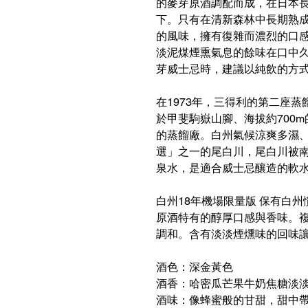
的麥芽原酒調配而成，在日本
下。只有在清新森林中長期熟
的風味，擁有復雜而濃烈的口
淡泥煤煙熏氣息的餘味在口中久
芽威士忌時，建議以純飲的方
在1973年，三得利的第二座
於甲斐駒嶽山腳、海拔約700
的蒸餾廠。白州氣候涼爽多濕
選」之一的尾白川，尾白川被
泉水，是適合威士忌釀造的軟
白州18年機場限量版 保有白
原酒特有的醇厚口感與香味。
調和。含有淡淡煙燻味的回味
酒色：深金黃色
酒香：哈密瓜芒果牛奶焦糖淡
酒味：像蜂蜜般的甘甜，甜中