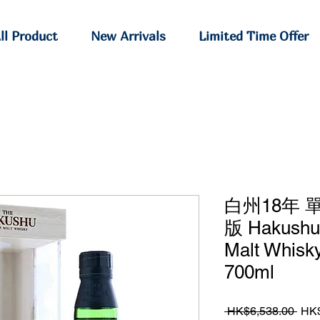
ll Product
New Arrivals
Limited Time Offer
白州18年
版 Hakushu 
Malt Whisky
700ml
Regu
 HK$6,538.00 
HK$