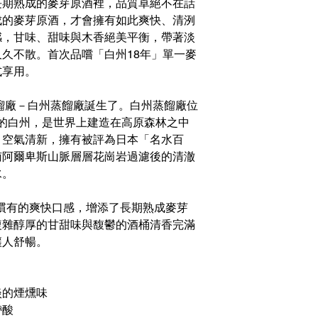
長期熟成的麥芽原酒裡，品質卓絕不在話
成的麥芽原酒，才會擁有如此爽快、清洌
感，甘味、甜味與木香絕美平衡，帶著淡
久不散。首次品嚐「白州18年」單一麥
式享用。
蒸餾廠－白州蒸餾廠誕生了。白州蒸餾廠位
m的白州，是世界上建造在高原森林之中
、空氣清新，擁有被評為日本「名水百
南阿爾卑斯山脈層層花崗岩過濾後的清澈
水。
州慣有的爽快口感，增添了長期熟成麥芽
複雜醇厚的甘甜味與馥鬱的酒桶清香完滿
讓人舒暢。
淡的煙燻味
帶酸