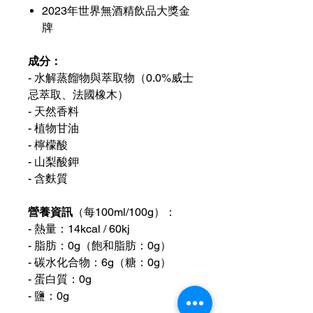
2023年世界無酒精飲品大獎金
牌
成分：
- 水解蒸餾物與萃取物（0.0%威士
忌萃取、法國橡木）
- 天然香料
- 植物甘油
- 檸檬酸
- 山梨酸鉀
- 含麩質
營養資訊
（每100ml/100g）：
- 熱量：14kcal / 60kj
- 脂肪：0g（飽和脂肪：0g）
- 碳水化合物：6g（糖：0g）
- 蛋白質：0g
- 鹽：0g