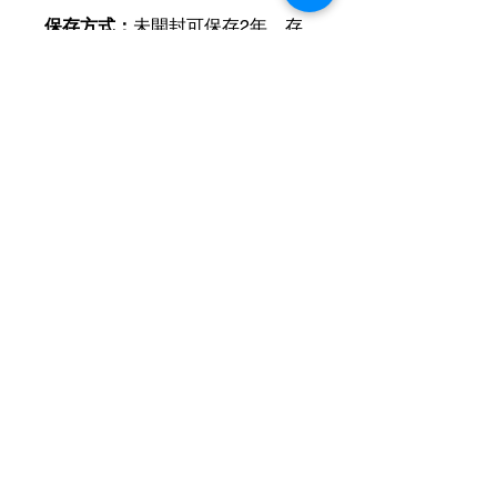
保存方式：
未開封可保存2年，存
放於乾燥、避光處。 開封後建議
6個月內飲用完畢，並儲存於涼爽
環境（4-10°C）。
運送資訊
買滿港幣1000元即可免費送貨（偏遠
現金優惠價
地區及離島例外） ；港幣1000元以下
的訂單，顧客需自行支付運費（收費可
現金優惠價 247HKD/1枝
參考SF速遞）； 或可以選擇免費於燕
使用轉數快FPS、PayMe、支付寶、微
子皇酒行門市自取； 或可以聯絡我們
信支付或現金付款
可獲額外5％折扣
預約在任何「港島線」地鐵站取貨。
查詢可
Whatsapp +852 6210 8331
Contact Us
Hotline：+852
6210 8331
（WhatsApp）
Hotline working Hour：09:00 - 24:00