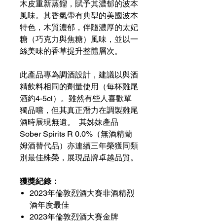
木皮重新蒸餾，賦予其濃郁的波本
風味。其香氣帶有典型的美國波本
特色，木質濃郁，伴隨濃厚的太妃
糖（巧克力與焦糖）風味，並以一
絲美味的香草提升整體層次。
此產品專為調酒設計，建議以與酒
精飲料相同的劑量使用（每杯雞尾
酒約4-5cl）。雖然有些人喜歡單
獨品嚐，但其真正潛力在調製雞尾
酒時展現無遺。 其姊妹產品
Sober Spirits R 0.0%（無酒精蘭
姆酒替代品）亦連續三年榮獲同類
別最佳殊榮，展現品牌卓越品質。
獲獎紀錄：
2023年倫敦烈酒大賽非酒精烈
酒年度最佳
2023年倫敦烈酒大賽金牌