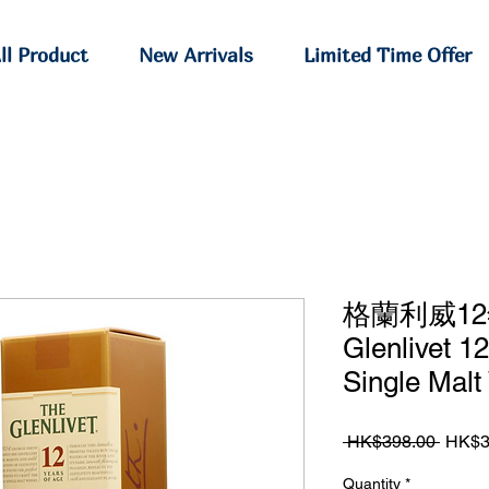
ll Product
New Arrivals
Limited Time Offer
格蘭利威12年E
Glenlivet 1
Single Mal
Regul
 HK$398.00 
HK$3
Price
Quantity
*