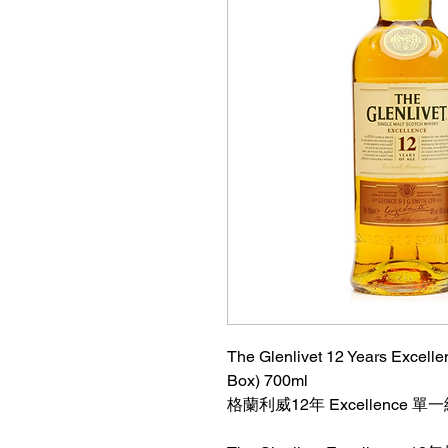
The Glenlivet 12 Years Excelle
Box) 700ml
格蘭利威12年 Excellence 單