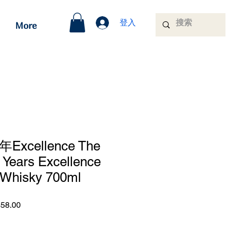
登入
More
xcellence The
2 Years Excellence
t Whisky 700ml
ar
Sale
58.00
Price