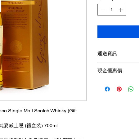
運送資訊
買滿港幣1000元即
現金優惠價
；港幣1000元以下
參考SF速遞）； 或
現金優惠價 340HKD/
取； 或可以聯絡我
使用轉數快FPS、P
可獲
額外5％折扣
查詢可
Whatsapp +85
nce Single Malt Scotch Whisky (Gift
一純麥威士忌 (禮盒裝) 700ml