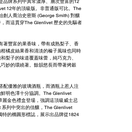
ence 12年是品牌系列中異常濃厚、層次豐富的12
ivet 12年的頂級版。非普通版可比。The
年表揚始創人喬治史密斯 (George Smith) 對釀
貫穿The Glenlivet 歷史的先驅者
ence 12年有著豐富的果香味，帶有成熟梨子、香
的柑橘皮絲果香和清淡的榛子風味也同時
糖和梨子的味道覆蓋味蕾，純巧克力、
也巧妙的環繞著。餘韻悠長而帶著烤穀
ence 12年搭配優雅的玻璃酒瓶，而酒瓶上惹人注
澤十分協調。The Glenlivet
箔襯托的華麗金色禮盒登場，強調這頂級威士忌
t 系列中突出的佳釀，The Glenlivet
有品牌獨特的橢圓形標誌，展示出品牌從1824