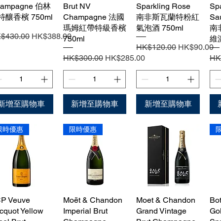
ampagne 伯林
Brut NV
Sparkling Rose
Spa
特釀香檳 750ml
Champagne 法國
南非斯瓦蘭特粉紅
Sa
瑪姆紅帶特級香檳
氣泡酒 750ml
南
般價格
促銷價格
$430.00
HK$388.00
750ml
維
一般價格
促銷價格
HK$120.00
HK$90.00
一般價格
促銷價格
一
HK$300.00
HK$285.00
HK
新增至購物車
新增至購物車
新增至購物車
限時優惠
限時優惠
P Veuve
快速瀏覽
Moët & Chandon
快速瀏覽
Moet & Chandon
快速瀏覽
Bo
icquot Yellow
Imperial Brut
Grand Vintage
Gol