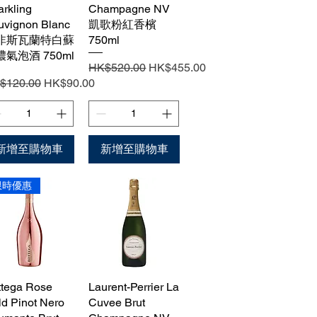
rkling
Champagne NV
uvignon Blanc
凱歌粉紅香檳
非斯瓦蘭特白蘇
750ml
濃氣泡酒 750ml
一般價格
促銷價格
HK$520.00
HK$455.00
般價格
促銷價格
$120.00
HK$90.00
新增至購物車
新增至購物車
限時優惠
ttega Rose
快速瀏覽
Laurent-Perrier La
快速瀏覽
d Pinot Nero
Cuvee Brut