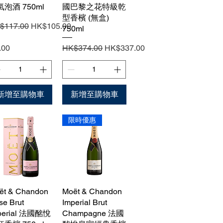
泡酒 750ml
國巴黎之花特級乾
型香檳 (無盒)
般價格
促銷價格
$117.00
HK$105.00
750ml
一般價格
促銷價格
.00
HK$374.00
HK$337.00
新增至購物車
新增至購物車
限時優惠
ët & Chandon
快速瀏覽
Moët & Chandon
快速瀏覽
se Brut
Imperial Brut
perial 法國酩悅
Champagne 法國