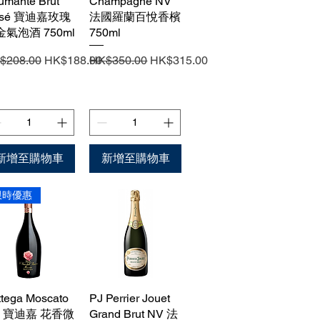
umante Brut
Champagne NV
osé 寶迪嘉玫瑰
法國羅蘭百悅香檳
金氣泡酒 750ml
750ml
般價格
促銷價格
一般價格
促銷價格
$208.00
HK$188.00
HK$350.00
HK$315.00
新增至購物車
新增至購物車
限時優惠
ttega Moscato
快速瀏覽
PJ Perrier Jouet
快速瀏覽
V 寶迪嘉 花香微
Grand Brut NV 法