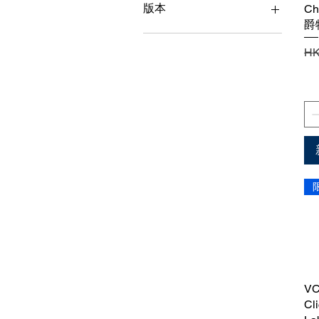
HK$66
HK$2,821
版本
Ch
爵
無盒
一
HK
禮盒裝
VC
Cl