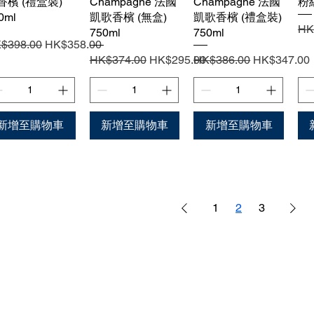
香檳 (禮盒裝)
Champagne 法國
Champagne 法國
粉紅
0ml
凱歌香檳 (無盒)
凱歌香檳 (禮盒裝)
一
HK
750ml
750ml
般價格
促銷價格
$398.00
HK$358.00
一般價格
促銷價格
一般價格
促銷價格
HK$374.00
HK$295.00
HK$386.00
HK$347.00
新增至購物車
新增至購物車
新增至購物車
1
2
3
根據香港法例，不得在業務
tsapp）