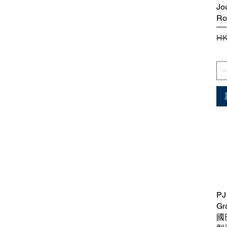
Jo
Ro
一
HK
PJ
Gr
國