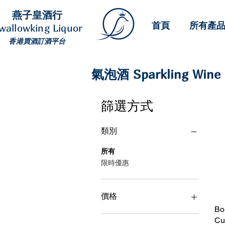
燕子皇酒行
首頁
所有產
wallowking Liquor
香港買酒訂酒平台
氣泡酒 Sparkling Wine
篩選方式
類別
所有
限時優惠
價格
Bo
Cu