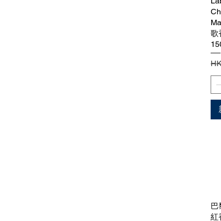
La
Ch
M
歌
15
一
HK
巴
紅香