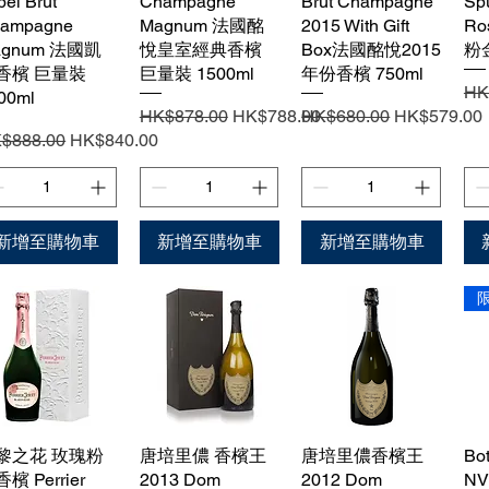
bel Brut
Champagne
Brut Champagne
Sp
ampagne
Magnum 法國酩
2015 With Gift
R
agnum 法國凱
悅皇室經典香檳
Box法國酩悅2015
粉
香檳 巨量裝
巨量裝 1500ml
年份香檳 750ml
一
HK
00ml
一般價格
促銷價格
一般價格
促銷價格
HK$878.00
HK$788.00
HK$680.00
HK$579.00
般價格
促銷價格
$888.00
HK$840.00
新增至購物車
新增至購物車
新增至購物車
黎之花 玫瑰粉
快速瀏覽
唐培里儂 香檳王
快速瀏覽
唐培里儂香檳王
快速瀏覽
Bo
檳 Perrier
2013 Dom
2012 Dom
N