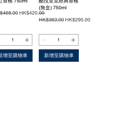
香檳 750ml
酩悅皇室經典香檳
(無盒) 750ml
般價格
促銷價格
$468.00
HK$420.00
一般價格
促銷價格
HK$363.00
HK$295.00
新增至購物車
新增至購物車
過程中，向未成年人售賣或供應令人