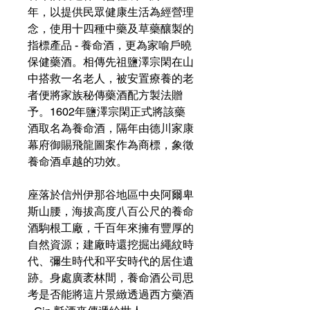
年，以提供民眾健康生活為經營理
念，使用十四種中藥及草藥釀製的
指標產品 - 養命酒，更為家喻戶曉
保健藥酒。相傳先祖鹽澤宗閑在山
中搭救一名老人，被安置療養的老
者便將家族秘傳藥酒配方製法贈
予。1602年鹽澤宗閑正式將該藥
酒取名為養命酒，隔年由德川家康
幕府御賜飛龍圖案作為商標，象徵
養命酒卓越的功效。
座落於信州伊那谷地區中央阿爾卑
斯山腰，海拔高度八百公尺的養命
酒駒根工廠，千百年來擁有豐厚的
自然資源；建廠時還挖掘出繩紋時
代、彌生時代和平安時代的居住遺
跡。身處廣袤林間，養命酒公司思
考是否能將這片景緻透過西方藥酒