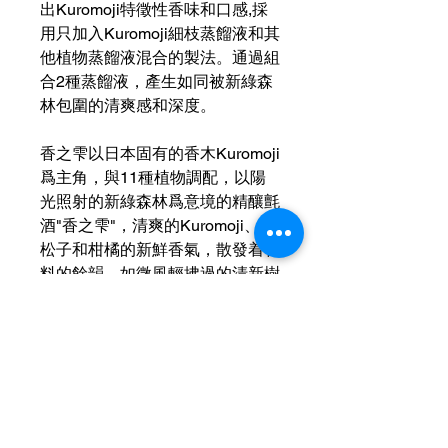
出Kuromoji特徵性香味和口感,採
用只加入Kuromoji細枝蒸餾液和其
他植物蒸餾液混合的製法。通過組
合2種蒸餾液，產生如同被新綠森
林包圍的清爽感和深度。
香之雫以日本固有的香木Kuromoji
爲主角，與11種植物調配，以陽
光照射的新綠森林爲意境的精釀氈
酒"香之雫"，清爽的Kuromoji、杜
松子和柑橘的新鮮香氣，散發着香
料的餘韻。如微風輕拂過的清新樹
木香氣，適合在心情舒暢時享用。
酒精度：40%vol
－ IWSC 2024 95 pts
－ World GIN Awards 2024 Gold
& Country Winner