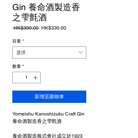
Gin 養命酒製造香
之雫氈酒
一
促
 HK$399.00 
HK$330.00
般
銷
價
價
容量
*
格
格
選擇
數量
*
新增至購物車
Yomeishu Kanoshizuku Craft Gin
養命酒製造香之雫氈酒
養命酒製造株式會社成立於1923