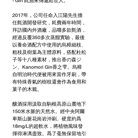
- Gin 氈酒來傳遞給世人。
2017年，公司任命入江陽先生擔
任氈酒開發研究，耗費兩年時間，
拜訪國內外酒廠，品嚐多款氈酒，
經過反覆350多次蒸餾實驗，最後
以養命酒配方中使用的烏樟細枝、
粗枝及樹葉為主體原料，搭配杜松
子等十八種素材，推出香の森ジ
ン、Kanomori Gin香之雫。烏樟
自明治時代便被用來當作牙刷，帶
有特殊香氣的樹枝還會作為食用和
菓子的木籤。
釀酒採用汲取自駒根高原山麓地下
150米水脈的天然水。經中央阿爾
卑斯山脈花崗岩沖刷、硬度約爲
18mg/L的超軟水，將植物風味發
揮得淋漓盡致。爲了毫無保留地引