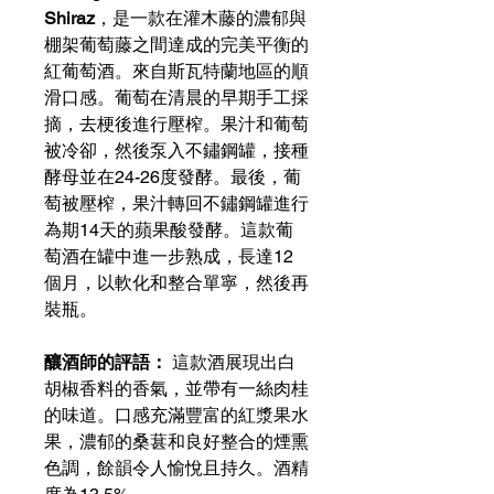
Shiraz
，是一款在灌木藤的濃郁與
棚架葡萄藤之間達成的完美平衡的
紅葡萄酒。來自斯瓦特蘭地區的順
滑口感。葡萄在清晨的早期手工採
摘，去梗後進行壓榨。果汁和葡萄
被冷卻，然後泵入不鏽鋼罐，接種
酵母並在24-26度發酵。最後，葡
萄被壓榨，果汁轉回不鏽鋼罐進行
為期14天的蘋果酸發酵。這款葡
萄酒在罐中進一步熟成，長達12
個月，以軟化和整合單寧，然後再
裝瓶。
釀酒師的評語：
這款酒展現出白
胡椒香料的香氣，並帶有一絲肉桂
的味道。口感充滿豐富的紅漿果水
果，濃郁的桑葚和良好整合的煙熏
色調，餘韻令人愉悅且持久。酒精