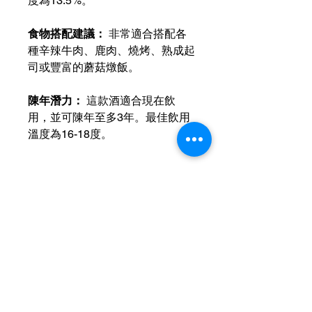
度為13.5%。
食物搭配建議：
非常適合搭配各
種辛辣牛肉、鹿肉、燒烤、熟成起
司或豐富的蘑菇燉飯。
陳年潛力：
這款酒適合現在飲
用，並可陳年至多3年。最佳飲用
溫度為16-18度。
運送資訊
買滿港幣1000元即可免費送貨（偏遠
現金優惠價
地區及離島例外） ；港幣1000元以下
的訂單，顧客需自行支付運費（收費可
使用轉數快FPS、PayMe、支付寶、
參考SF速遞）； 或可以選擇免費於燕
微信支付或現金付款
可獲額外5％折扣
子皇酒行門市自取； 或可以聯絡我們
預約在任何「港島線」地鐵站取貨。
查詢可
Whatsapp +852 6210 8331
聯絡我們