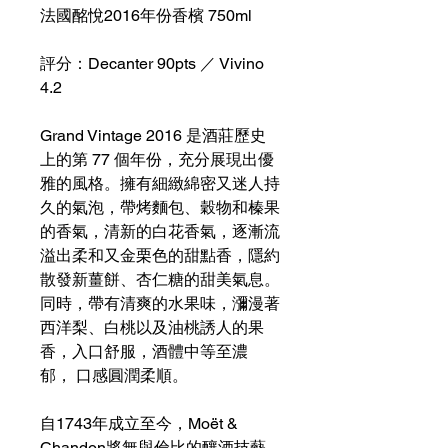
法國酩悅2016年份香檳 750ml
評分：
Decanter 90pts ／
Vivino
4.2
Grand Vintage 2016
是酒莊歷史
上的第
77
個年份，充分展現出優
雅的風格。擁有細緻綿密又迷人持
久的氣泡，帶烤麵包、穀物和榛果
的香氣，清新的白花香氣，逐漸流
溢出柔和又金栗色的甜點香，隱約
散發新薑餅、杏仁糖的甜美氣息。
同時，帶有清爽的水果味，瀰漫著
西洋梨、白桃以及油桃誘人的果
香，入口舒服，酒體中等至濃
郁，
口感圓潤柔順。
自1743年成立至今，Moët &
Chandon將無與倫比的釀酒技藝