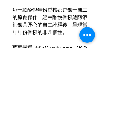
每一款酩悅年份香檳都是獨一無二
的原創傑作，經由酩悅香檳總釀酒
師獨具匠心的自由詮釋後，呈現當
年年份香檳的非凡個性。
葡萄品種
: 48%Chardonnay
、
34%
PinotNoir
、
18% Pinot Meunier
酒窖陳釀期：
6
年
除渣年期：
2013
年
酒精度
: 12.5%
運送資訊
買滿港幣1000元即可免費送貨（偏遠
現金優惠價
地區及離島例外） ；港幣1000元以下
的訂單，顧客需自行支付運費（收費可
現金優惠價 500HKD/1
參考SF速遞）； 或可以選擇免費於燕
使用轉數快FPS、PayMe、支付寶、微
子皇酒行門市自取； 或可以聯絡我們
信支付或現金付款可獲額外5％折扣。