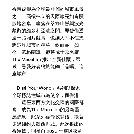
香港被譽為全球最壯麗的城市風景
之一，高樓林立的天際線宛如奇蹟
般地密集，座落在翠綠山巒與波光
粼粼的維多利亞港之間。即使僅透
過一張照片觀賞，也讓人忍不住想
將這座城市的精華一飲而盡。如
今，蘇格蘭單一麥芽威士忌名廠
The Macallan 推出全新佳釀，讓
威士忌愛好者終於能夠「品嚐」這
座城市。
「Distil Your World」系列以探索
全球標誌性城市為使命，而香港
——這座東西方文化交匯的國際都
會，成為The Macallan的最新靈
感源泉。此系列從倫敦開始，接著
走過紐約與墨西哥城。此次推出的
香港篇，則是自 2023 年底以來的