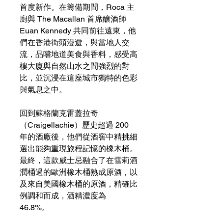
首度新作。在籌備期間，Roca 主
廚與 The Macallan 首席釀酒師
Euan Kennedy 共同前往遠東，他
們在香港街頭漫遊，與當地人交
流，品嚐地道美食與香料，感受高
樓大廈與自然山水之間強烈的對
比，並沉浸在這座城市獨特的色彩
與氣息之中。
回到蘇格蘭克雷蓋拉奇
（Craigellachie）歷史超過 200
年的酒廠後，他們從酒窖中精挑細
選出能夠重現旅程記憶的橡木桶。
最終，這款威士忌融合了在雪莉酒
潤桶過的歐洲橡木桶熟成原酒，以
及來自美國橡木桶的原酒，精確比
例調和而成，酒精濃度為
46.8%。