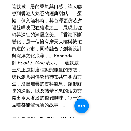
這款威士忌的香氣與口感，讓人聯
想到香港人熟悉的經典甜點——蛋
撻。倒入酒杯時，其色澤更仿若夕
陽餘暉映照在維港之上，展現出琥
珀與深紅的漸層之美。「香港不斷
變化，是一個擁有摩天大樓與繁忙
街道的都市，同時融合了創新設計
與深厚文化底蘊，」Kennedy
對
Food & Wine
表示。「這款威
士忌正是對這種動態能量的致敬，
現代創意與傳統精神在其中和諧共
生，層層堆疊的香料氣息、類似鮮
味的深度、以及熱帶水果的活力交
織出令人著迷的複雜風味，每一次
品嚐都能發現新的故事。」
倒入酒杯後，
Distil Your World
Hong Kong
帶來豐富濃郁且甜美