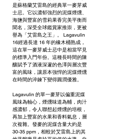
是蘇格蘭艾雷島的經典單一麥芽威
士忌。它以濃郁強烈的泥煤煙燻、
海鹽與豐富的雪莉果香完美平衡而
聞名，深受全球鑑賞家推崇，更被
譽為「艾雷島之王」。 Lagavulin
16經過長達 16 年的橡木桶熟成，
這在單一麥芽威士忌中是相當罕見
的標準入門年份。這種長時間的陳
釀賦予了酒液深邃的色澤與層次豐
富的風味，讓原本強悍的泥煤煙燻
在時間的淬鍊下變得圓潤優雅。
Lagavulin 的單一麥芽以偏重泥煤
風味為軸心，煙燻味道為輔，肉汁
感濃郁，令人聯想起煙燻的培根，
再加上豐富的水果和香料氣息，層
次複雜。發麥的泥煤含量大約是
30-35 ppm，相較於艾雷島上的其