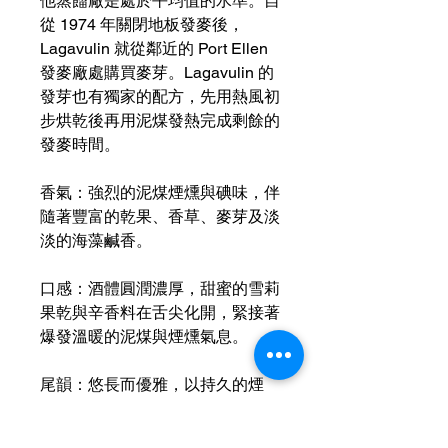
他蒸餾廠是處於平均值的水準。自
從 1974 年關閉地板發麥後，
Lagavulin 就從鄰近的 Port Ellen
發麥廠處購買麥芽。Lagavulin 的
發芽也有獨家的配方，先用熱風初
步烘乾後再用泥煤發熱完成剩餘的
發麥時間。
香氣：強烈的泥煤煙燻與碘味，伴
隨著豐富的乾果、香草、麥芽及淡
淡的海藻鹹香。
口感：酒體圓潤濃厚，甜蜜的雪莉
果乾與辛香料在舌尖化開，緊接著
爆發溫暖的泥煤與煙燻氣息。
尾韻：悠長而優雅，以持久的煙
燻、泥炭與些許海洋鹹感作結。