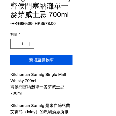
齊侯門塞納灘單一
麥芽威士忌 700ml
一
促
 HK$680.00 
HK$578.00
般
銷
價
價
數量
*
格
格
新增至購物車
Kilchoman Sanaig Single Malt
Whisky 700ml
齊侯門塞納灘單一麥芽威士忌
700ml
Kilchoman Sanaig 是來自蘇格蘭
艾雷島（Islay）的農場酒廠所推