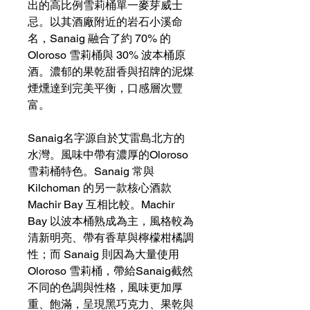
出的高比例雪莉桶單一麥芽威士
忌。以其酒廠附近的岩石小溪命
名，Sanaig 融合了約 70% 的
Oloroso 雪莉桶與 30% 波本桶原
酒。濃郁的果乾甜香與招牌的泥煤
煙燻達到完美平衡，口感層次豐
富。
Sanaig名字源自於艾雷島北方的
水灣。風味中帶有濃厚的Oloroso
雪莉桶特色。Sanaig 常與
Kilchoman 的另一款核心酒款
Machir Bay 互相比較。Machir
Bay 以波本桶熟成為主，風格較為
清新明亮、帶有香草與檸檬柑橘調
性；而 Sanaig 則因為大量使用
Oloroso 雪莉桶，帶給Sanaig截然
不同的色調與性格，風味更加厚
重、飽滿，呈現黑巧克力、果乾與