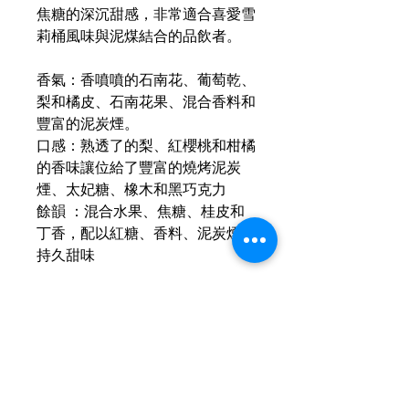
焦糖的深沉甜感，非常適合喜愛雪
莉桶風味與泥煤結合的品飲者。
香氣：香噴噴的石南花、葡萄乾、
梨和橘皮、石南花果、混合香料和
豐富的泥炭煙。
口感：熟透了的梨、紅櫻桃和柑橘
的香味讓位給了豐富的燒烤泥炭
煙、太妃糖、橡木和黑巧克力
餘韻 ：混合水果、焦糖、桂皮和
丁香，配以紅糖、香料、泥炭煙和
持久甜味
運送資訊
買滿港幣1000元即可免費送貨（偏遠
現金優惠價
地區及離島例外） ；港幣1000元以下
的訂單，顧客需自行支付運費（收費可
現金優惠價 折實549HKD/1
參考SF速遞）； 或可以選擇免費於燕