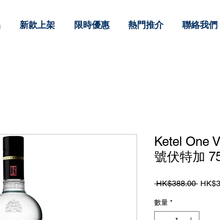
品
新款上架
限時優惠
熱門推介
聯絡我們
Ketel On
號伏特加 75
一
 HK$388.00 
HK$3
般
數量
*
價
格