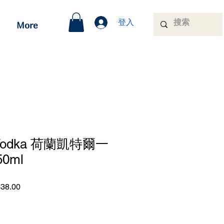
登入
More
e Vodka 荷蘭凱特爾一
0ml
促
38.00
銷
價
格