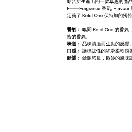
結合所生產出的一款卓越的產
F——Fragrance 香氣, Flavou
定義了 Ketel One 伏特加的
香氣：
嗅聞 Ketel One 
蜜的香氣。
味道：
品味清脆而生動的感覺
口感：
讓標誌性的絲滑柔軟感
餘韻：
餘韻悠長，微妙的風味
聯絡我們
客服熱線：+852 6210 8331 （wha
客服時間：09:00 - 24:00
​門店地址：香港柴灣祥利街18號祥達中
營業時間：星期一至五 09:00 - 1
電郵：
swallowkingliquor@gmail.