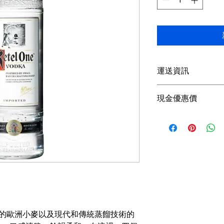
運送資訊
買滿港幣1000元
現金優惠價
；港幣1000元以下
參考SF速遞）； 或
現金優惠價 320HKD/
取； 或可以聯絡我
使用轉數快FPS、P
可獲額外5％折扣。
查詢可
Whatsapp +85
用精心挑選的歐洲小麥以及現代和傳統蒸餾技術的