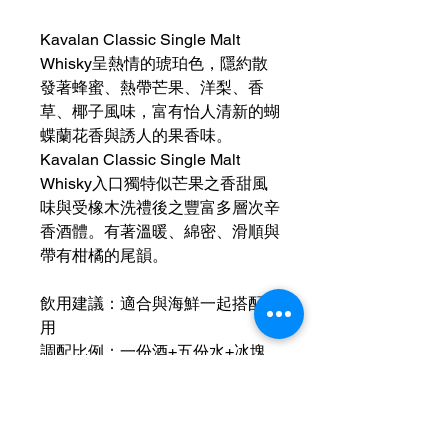
Kavalan Classic Single Malt
Whisky呈熱情的琥珀色，隱約散
發著蜂蜜、熱帶芒果、洋梨、香
草、椰子風味，富有怡人清新的蝴
蝶蘭花香與誘人的果香味。
Kavalan Classic Single Malt
Whisky入口獨特似芒果之香甜風
味與受橡木洗禮後之豐富多層次辛
香酒體。有著溫暖、綿密、滑順與
帶有柑橘的尾韻。
飲用建議：適合與海鮮一起搭配飲
用
調配比例：一份酒+五份水+冰塊
運送資訊