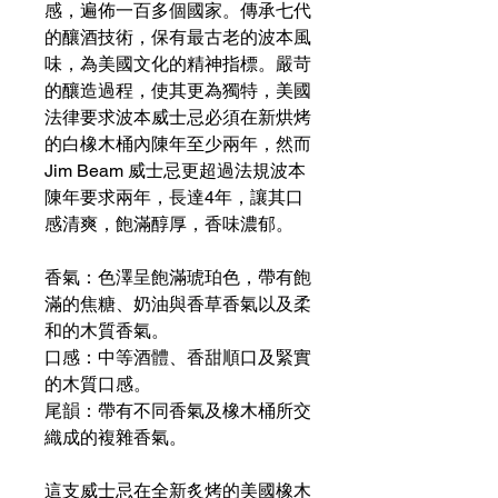
感，遍佈一百多個國家。傳承七代
的釀酒技術，保有最古老的波本風
味，為美國文化的精神指標。嚴苛
的釀造過程，使其更為獨特，美國
法律要求波本威士忌必須在新烘烤
的白橡木桶內陳年至少兩年，然而
Jim Beam 威士忌更超過法規波本
陳年要求兩年，長達4年，讓其口
感清爽，飽滿醇厚，香味濃郁。
香氣：色澤呈飽滿琥珀色，帶有飽
滿的焦糖、奶油與香草香氣以及柔
和的木質香氣。
口感：中等酒體、香甜順口及緊實
的木質口感。
尾韻：帶有不同香氣及橡木桶所交
織成的複雜香氣。
這支威士忌在全新炙烤的美國橡木