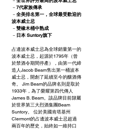
－
全世界評分最高的波本威士忌
－
7代家族傳承
－
全美排名第一，全球最受歡迎的
波本威士忌
－
雙橡木桶中熟成
－
日本 Suntory旗下
占邊波本威士忌為全球銷量第一的
波本威士忌，起源於1795年（曾
於禁酒令期間停產），由第一代締
造人Jacob Beam售出第一桶波本
威士忌，開創了延續至今的釀酒傳
奇。 Jim Beam的品牌名則是取於
1933年，為了榮耀第四代傳人
James B. Beam。該品牌目前隸屬
於世界第三大烈酒集團Beam
Suntory。 位於美國肯塔基州
Clermont的占邊波本威士忌超過
兩百年的歷史，始終如一維持口