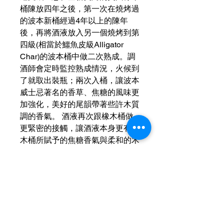
桶陳放四年之後，第一次在燒烤過
的波本新桶經過4年以上的陳年
後，再將酒液放入另一個燒烤到第
四級(相當於鱷魚皮級Alligator
Char)的波本桶中做二次熟成。調
酒師會定時監控熟成情況，火候到
了就取出裝瓶；兩次入桶，讓波本
威士忌著名的香草、焦糖的風味更
加強化，美好的尾韻帶著些許木質
調的香氣。 酒液再次跟橡木桶做
更緊密的接觸，讓酒液本身更有橡
木桶所賦予的焦糖香氣與柔和的木
質口感，味道更豐富飽滿。 這種
極富原創且高成本的熟成方式，讓
Double Oak雙桶熟成擁有濃郁、
豐富、香甜而順口的風味，以及更
緊實的木質口感，同時，尾韻也交
織著不同橡木桶中所賦與的複雜香