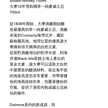
Scotch Whisky 700ml
大摩12年雪莉桶單一純麥威士忌
700ml
從1839年開始，大摩酒廠開始釀
造最優異的單一純麥威士忌。酒廠
坐落於Cromarty海灣北岸，屬於
蘇格蘭高地。地理位置的優異讓大
摩擁有得天獨厚的自然元素。
從面對酒廠湖泊的乾淨水源，到海
岸邊Black Isle富饒土地上產出的
黃金大麥，讓大摩可以汲取大自然
中最豐富的釀酒材料。靠近海平面
的海拔高度也非常重要，夾帶著鹽
份的海風徐徐吹來，包覆著鹽份的
空氣、提供了酒窖內熟成威士忌絕
佳的條件。
Dalmore系列的新成員，與