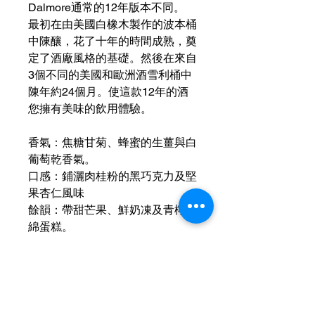
Dalmore通常的12年版本不同。
最初在由美國白橡木製作的波本桶
中陳釀，花了十年的時間成熟，奠
定了酒廠風格的基礎。然後在來自
3個不同的美國和歐洲酒雪利桶中
陳年約24個月。使這款12年的酒
您擁有美味的飲用體驗。
香氣：焦糖甘菊、蜂蜜的生薑與白
葡萄乾香氣。
口感：鋪灑肉桂粉的黑巧克力及堅
果杏仁風味
餘韻：帶甜芒果、鮮奶凍及青檸海
綿蛋糕。
運送資訊
買滿港幣1000元即可免費送貨（偏遠
現金優惠價
地區及離島例外） ；港幣1000元以下