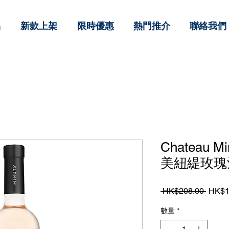
品
新款上架
限時優惠
熱門推介
聯絡我們
Chateau Mi
美紐緹玫瑰酒
一
 HK$208.00 
HK$1
般
數量
*
價
格