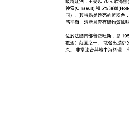
級粉紅酒，主要以 70% 歌海娜(Gre
神索(Cinsault) 和 5% 羅
同）。其特點是透亮的橙粉色
感平衡、清新且帶有礦物質風
位於法國南部普羅旺斯，是 1955 
數酒）莊園之一。 散發出濃郁
久。 非常適合與地中海料理、
聯絡我們
客服熱線：+852 6210 8331 （wha
客服時間：09:00 - 24:00
​門店地址：香港柴灣祥利街18號祥達中
營業時間：星期一至五 09:00 - 1
電郵：
swallowkingliquor@gmail.