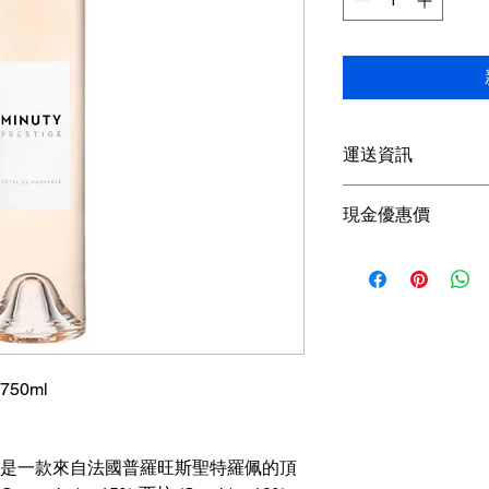
運送資訊
買滿港幣1000元即
現金優惠價
；港幣1000元以下
參考SF速遞）； 或
現金優惠價 160HKD/
取； 或可以聯絡我
使用轉數快FPS、P
可獲
額外5％折扣
查詢可
Whatsapp +85
 750ml
ige Rosé 是一款來自法國普羅旺斯聖特羅佩的頂