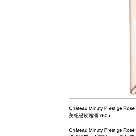
Chateau Minuty Prestige Rosé
美紐緹玫瑰酒 750ml
Château Minuty Prest