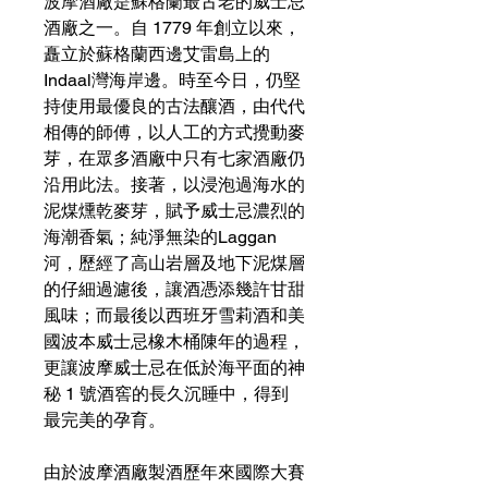
波摩酒廠是蘇格蘭最古老的威士忌
酒廠之一。自 1779 年創立以來，
矗立於蘇格蘭西邊艾雷島上的
Indaal灣海岸邊。時至今日，仍堅
持使用最優良的古法釀酒，由代代
相傳的師傅，以人工的方式攪動麥
芽，在眾多酒廠中只有七家酒廠仍
沿用此法。接著，以浸泡過海水的
泥煤燻乾麥芽，賦予威士忌濃烈的
海潮香氣；純淨無染的Laggan
河，歷經了高山岩層及地下泥煤層
的仔細過濾後，讓酒憑添幾許甘甜
風味；而最後以西班牙雪莉酒和美
國波本威士忌橡木桶陳年的過程，
更讓波摩威士忌在低於海平面的神
秘 1 號酒窖的長久沉睡中，得到
最完美的孕育。
由於波摩酒廠製酒歷年來國際大賽