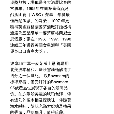
獲獎無數，堪稱是各大酒展比賽的
常勝軍。1995年在國際葡萄酒與
烈酒比賽（IWSC）榮獲「年度最
佳蒸餾酒廠」的殊榮；1997 年更
獲得英國蘇格蘭麥芽酒廠評鑑機構
遴選為五星級單一麥芽蘇格蘭威士
忌酒廠；更在 1996、1997、1998
連續三年獲得英國女皇頒與「英國
優良出口廠商大獎」。
波摩25年單一麥芽威士忌 都是用
北美波本桶和西班牙雪莉桶釀造了
四分之一個世紀。 以Bowmore的
標準來看，備受好評的Bowmore
25歲產品也展現了各自的最高品
質。如夕陽般美麗的琥珀色澤，帶
有濃烈的橡木桶及煙燻味，伴隨著
海水鹹味，餘味充滿太妃糖及榛果
的香氣，品味獨具，值得珍藏。