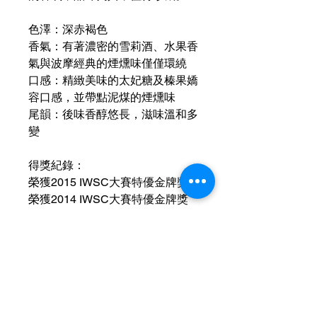
色澤：深赤褐色
香氣：有著濃密的雪莉酒、水果香
氣與波摩經典的煙燻味僅僅環繞
口感：精緻美味的太妃糖及榛果嬌
容口感，並帶點泥煤的煙燻味
尾韻：後味香醇悠長，滋味溫和多
變
得獎紀錄：
榮獲2015 IWSC大賽特優金牌獎
榮獲2014 IWSC大賽特優金牌獎
(Gold Outstanding)
榮獲2014國際烈酒大賽
(International Spirits Challenge
2014)獲得銀牌獎
榮獲國際葡萄酒暨烈酒競賽特優獎
舊金山世界烈酒競賽特優、雙金獎