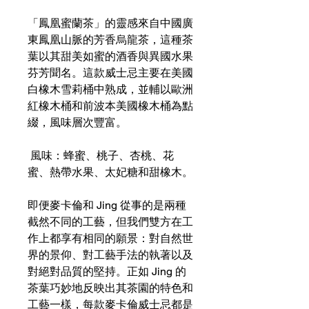
「鳳凰蜜蘭茶」的靈感來自中國廣
東鳳凰山脈的芳香烏龍茶，這種茶
葉以其甜美如蜜的酒香與異國水果
芬芳聞名。這款威士忌主要在美國
白橡木雪莉桶中熟成，並輔以歐洲
紅橡木桶和前波本美國橡木桶為點
綴，風味層次豐富。
風味：蜂蜜、桃子、杏桃、花
蜜、熱帶水果、太妃糖和甜橡木。
即便麥卡倫和 Jing 從事的是兩種
截然不同的工藝，但我們雙方在工
作上都享有相同的願景：對自然世
界的景仰、對工藝手法的執著以及
對絕對品質的堅持。正如 Jing 的
茶葉巧妙地反映出其茶園的特色和
工藝一樣，每款麥卡倫威士忌都是