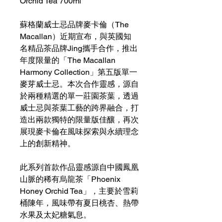
Orchid Tea 700ml
蘇格蘭威士忌品牌麥卡倫（The
Macallan）近期宣布，與英國知
名精品茶品牌Jing攜手合作，推出
年度限量的「The Macallan
Harmony Collection」第五版單一
麥芽威士忌。本次合作靈感，源自
於兩種精選的單一莊園茶葉，透過
威士忌與茶葉工藝的跨界融合，打
造出兩款獨特的限量版佳釀，再次
展現麥卡倫在風味探索與永續理念
上的創新精神。
此系列首款作品靈感源自中國鳳凰
山脈的稀有烏龍茶「Phoenix
Honey Orchid Tea」，主要於雪莉
桶陳年，風味帶有夏日桃杏、熱帶
水果及太妃糖氣息。