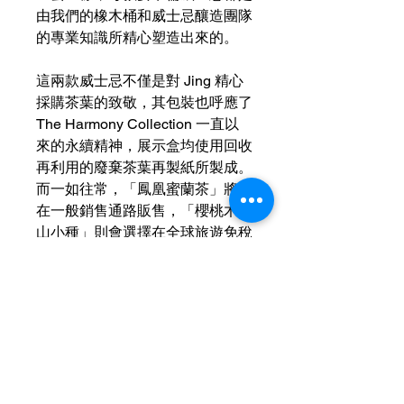
由我們的橡木桶和威士忌釀造團隊
的專業知識所精心塑造出來的。
這兩款威士忌不僅是對 Jing 精心
採購茶葉的致敬，其包裝也呼應了
The Harmony Collection 一直以
來的永續精神，展示盒均使用回收
再利用的廢棄茶葉再製紙所製成。
而一如往常，「鳳凰蜜蘭茶」將會
在一般銷售通路販售，「櫻桃木正
山小種」則會選擇在全球旅遊免稅
通路進行販售。
產地: 英國
地區:蘇格蘭-Speyside
酒精度:43.9% Alc.
容量: 700ml