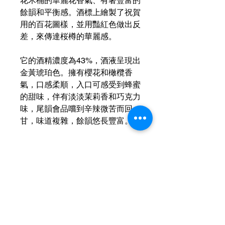
花木桶的華麗花香氣、有著豐富的
餘韻和平衡感。酒標上繪製了祝賀
用的百花圖樣，並用豔紅色做出反
差，來傳達桜樽的華麗感。
它的酒精濃度為43%，酒液呈現出
金黃琥珀色。擁有櫻花和橄欖香
氣，口感柔順，入口可感受到蜂蜜
的甜味，伴有淡淡茉莉香和巧克力
味，尾韻會品嚐到辛辣微苦而回
甘，味道複雜，餘韻悠長豐富。
運送資訊
買滿港幣1000元即可免費送貨（偏遠
現金優惠價
地區及離島例外） ；港幣1000元以下
的訂單，顧客需自行支付運費（收費可
現金優惠價 2280HKD/1
參考SF速遞）； 或可以選擇免費於燕
使用轉數快FPS、PayMe、支付寶、微
子皇酒行門市自取； 或可以聯絡我們
信支付或現金付款可獲
額外5％折扣
預約在任何「港島線」地鐵站取貨。