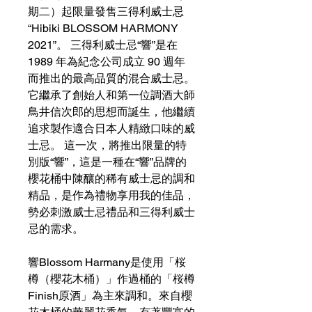
期二）起限量發售三得利威士忌
“Hibiki BLOSSOM HARMONY
2021”。 三得利威士忌“響”是在
1989 年為紀念公司成立 90 週年
而推出的最高品質的混合威士忌。
它繼承了創始人和第一位調酒大師
鳥井信次郎的思想而誕生，他繼續
追求製作適合日本人精緻口味的威
士忌。 這一次，將推出限量的特
別版“響”，這是一種在“響”品牌的
櫻花桶中陳釀的稀有威士忌的調和
精品，是作為禮物享用我的佳品，
勢必刺激威士忌禮品和三得利威士
忌的需求。
響Blossom Harmany是使用「桜
樽（櫻花木桶）」作過桶的「桜樽
Finish原酒」為主來調和。來自櫻