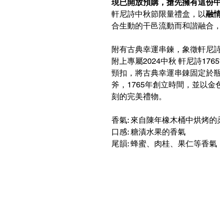
現已開放預購，搶先擁有這份
軒尼詩中秋節限量禮盒，以
融
合生動的干邑流動而和諧融合
附有古典幸運串鍊，象徵軒尼詩
附上專屬2024中秋 軒尼詩1
頸扣，將古典幸運串錬固定於
斧，1765年創立時間，並以
刻的完美禮物。
香氣: 來自陳年橡木桶中烘烤
口感: 糖漬水果的香氣
尾韻: 蜂蜜、肉桂、果仁等香
聯絡我們
客服熱線：+852 6210 8331 （wha