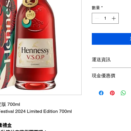
般
數量
*
價
格
運送資訊
買滿港幣1000元即
現金優惠價
；港幣1000元以下
參考SF速遞）； 或
現金優惠價 550HKD
取； 或可以聯絡我
使用轉數快FPS、P
查詢可
Whatsapp +85
版 700ml
tival 2024 Limited Edition 700ml
限量禮盒