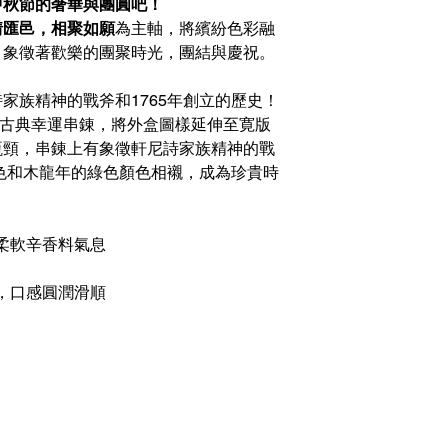
中秋節的奢華與團圓吧！
情匯邑，相聚如願
為主軸，將繽紛色彩融
，象徵著歡樂的團聚時光，團結與慶祝。
家族精神的戰斧和1765年創立的歷史！
765古典幸運串錬，將外盒圖樣延伸至寛版
瓶頸，串錬上有象徵軒尼詩家族精神的戰
金色和木龍年的綠色顏色相襯，成為珍貴時
的柔軟辛香料氣息
氣，口感圓潤滑順
根據香港法例，不得在業務
tsapp）