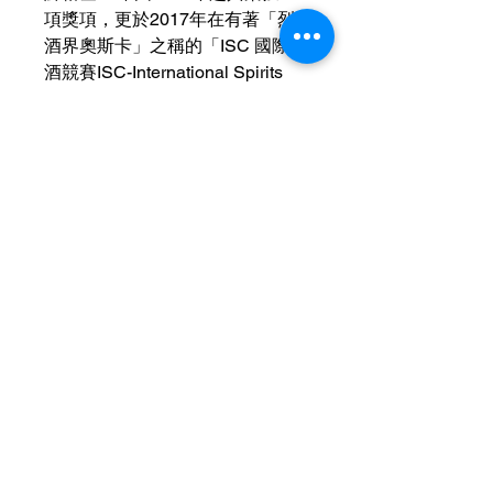
項獎項，更於2017年在有著「烈
酒界奧斯卡」之稱的「ISC 國際烈
酒競賽ISC-International Spirits
Challenge」ISC中榮獲金牌的最
高榮耀，酒評家對它的評價是「最
能喝出單一純麥的味道」。
運送資訊
買滿港幣1000元即可免費送貨（偏遠
現金優惠價
地區及離島例外） ；港幣1000元以下
的訂單，顧客需自行支付運費（收費可
使用轉數快FPS、PayMe、支付寶、微
參考SF速遞）； 或可以選擇免費於燕
信支付或現金付款可獲
額外5％折扣
子皇酒行門市自取； 或可以聯絡我們
查詢可
Whatsapp +852 6210 8331
預約在任何「港島線」地鐵站取貨。
聯絡我們
客服熱線：+852
6210 8331