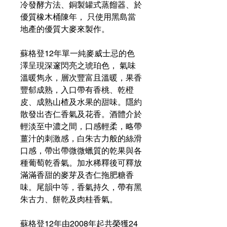
冷發酵方法、銅製罐式蒸餾器、於
優質橡木桶陳年， 只使用黑島當
地產的優質大麥來製作。
蘇格登12年單一純麥威士忌的色
澤呈現深邃閃亮之琥珀色， 氣味
溫暖雋永，層次豐富且溫暖，果香
豐郁成熟，入口帶有香桃、乾橙
皮、成熟山楂及水果的甜味。隱約
散發出杏仁香氣及花香。酒體介於
輕淡至中濃之間，口感輕柔，略帶
薑汁的刺激感，白朱古力般的絲滑
口感，帶出帶微微蠟質的乾果與各
種葡萄乾香氣。加水稀釋後可釋放
滿滿香甜的麥芽及杏仁拖肥糖香
味。尾韻中等，香氣持久，帶有黑
朱古力、餅乾及肉桂香氣。
蘇格登12年由2008年起共榮獲24