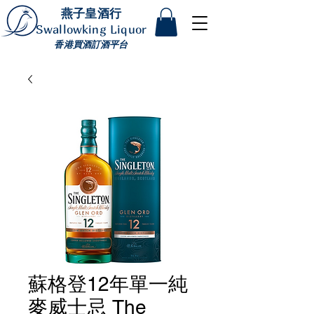
燕子皇酒行
Swallowking Liquor
香港買酒訂酒平台
蘇格登12年單一純
麥威士忌 The