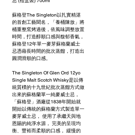
忌 (禮盒裝) 700ml
蘇格登The Singleton以扎實精湛
的首創工藝聞名，「養桶陳放」將
桶重整窯烤過後，依風味調整放置
時間，打造醇順口感與馥郁香氣，
蘇格登12年單一麥芽蘇格蘭威士
忌憑藉長時間的批次蒸餾，打造出
圓潤滑順的口感。
The Singleton Of Glen Ord 12yo
Single Malt Scotch Whisky是以傳
統質樸的十九世紀批次蒸餾方式做
出來的蘇格蘭單一純麥威士忌，
「蘇格登」酒廠從1838年開始就
開始以傳統的蘇格蘭方式製造單一
麥芽威士忌， 使用了承繼天與地
恩賜的純淨水源， 完美的呈現均
衡、豐裕而柔順的口感， 緩慢的