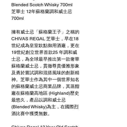
Blended Scotch Whisky 700ml
芝華士 12年蘇格蘭調和威士忌
700ml
擁有威士忌「蘇格蘭王子」之稱的
CHIVAS REGAL 芝華士，早在18
世紀成為皇室欽點御用酒廠，更在
19世紀創立世界首款25 年調和威
士忌，為全球最早推出第一款奢華
蘇格蘭威士忌，貫徹尊貴優雅形象
及勇於嘗試調和混搭風味的創新精
神。芝華士作為其中一個世界知名
的蘇格蘭威士忌商業品牌，其蒸餾
廠在蘇格蘭高地區 (Highland)歷史
最悠久，產品以調和威士忌
(Blended Whisky)為主，在國際烈
酒比賽中獲獎無數。