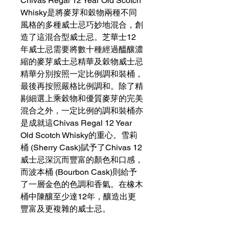
Chivas Regal 12 Year Old Scotch
Whisky是將麥芽和穀物兩種不同
風格的多種威士忌巧妙地混合，創
造了這混合型威士忌。芝華士12
年威士忌需要將數十種經過醞釀濃
縮的麥芽威士忌精華及穀物威士忌
精華分別按照一定比例調和裝桶，
最後再按照嚴格比例調和。除了精
剔細選上乘穀物和優質麥芽的完美
混合之外，一定比例的調和裝桶亦
是成就這Chivas Regal 12 Year
Old Scotch Whisky的重心。雪莉
桶 (Sherry Cask)賦予了Chivas 12
威士忌深沉而豐富的顏色和口感，
而波本桶 (Bourbon Cask)則給予
了一層金色的色調和香氣。在橡木
桶中陳釀至少達12年，釀造出更
豐富及更複雜的威士忌。