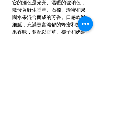
它的酒色是光亮、溫暖的琥珀色，
散發著野生香草、石楠、蜂蜜和果
園水果混合而成的芳香。口感軟滑
細膩，充滿豐富濃郁的蜂蜜和熟蘋
果香味，並配以香草、榛子和奶油
風味。餘韻細緻綿滑、馥郁而悠
長。無論是送禮、自用，抑或是婚
宴、派對，芝華士12年威士忌都
是妳的最佳選擇。
運送資訊
買滿港幣1000元即可免費送貨（偏遠
現金優惠價
地區及離島例外） ；港幣1000元以下
的訂單，顧客需自行支付運費（收費可
700ml禮盒裝：242HKD/1
參考SF速遞）； 或可以選擇免費於燕
700ml禮盒裝附送酒杯：275HKD/1
子皇酒行門市自取； 或可以聯絡我們
700ml禮盒裝附送兩枝50ml酒辦：
預約在任何「港島線」地鐵站取貨。
288HKD/1
700ml無盒：230HKD/1