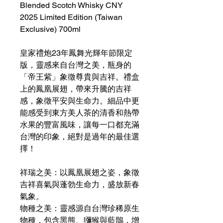
Blended Scotch Whisky CNY
2025 Limited Edition (Taiwan
Exclusive) 700ml
皇家禮炮23年鳳舞光輝年節限定
版，靈感來自台灣之美，瓶身的
「帝王紫」象徵尊貴與吉祥。禮盒
上的鳳凰展翅，帶來升騰的吉祥
感，象徵平安與生命力。細品中更
能感受到東方美人茶的清香和熱帶
水果的豐富風味，讓每一口都充滿
台灣的印象，絕對是過年的最佳選
擇！
祥瑞之美：以鳳凰展翅之姿，象徵
吉祥喜氣與蓬勃生命力，盛放新春
氣象。
物種之美：靈感源自台灣珍稀原生
物種，包含黑熊、獼猴與藍鵲，增