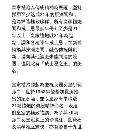
皇家禮炮以傳統精神為底蘊，堅持
採用至少熟成21年的原酒調和，
是為締造極致珍稀。所有皇家禮炮
調和威士忌最低年份都至少是21
年以上，皇家禮炮以21年為起
點，調和各種陳年威士忌，在新舊
轉換與操演之間，融合傳統與創
新，邁向其他酒廠未能到達的境
遇，也因此有「威士忌之王」的美
名。
皇家禮炮源起為慶祝英國女皇伊莉
莎白二世於1953年登基加冕所推
出的紀念酒，並以皇家海軍鳴放
21響禮炮的傳統精神命名，表達
對皇室的極致禮讚。為了與 伊莉
莎白女皇冠冕上的珍貴紅、藍寶石
及翡翠相互輝映，亦有源自十九世