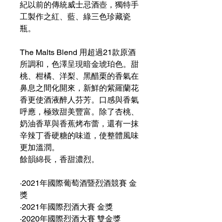
紀以前的傳統威士忌酒壺，獨特手
工製作之紅、藍、綠三色珍藏瓷
瓶。
The Malts Blend 用超過21款原酒
所調和，色澤呈現暗金琥珀色。甜
桃、柑橘、洋梨、黑醋栗的香氣在
鼻息之間化開來，新鮮的紫羅蘭花
香更使酒液醉人芬芳。口感與香氣
呼應，極致甜美豐富。除了杏桃、
奶油香草與香蕉烤布蕾，還有一抹
辛辣丁香硬糖的味道，使整體風味
更加溫潤。
餘韻綿長，香甜濃烈。
·2021年國際葡萄酒暨烈酒競賽 金
獎
·2021年國際烈酒大賽 金獎
·2020年國際烈酒大賽 雙金獎