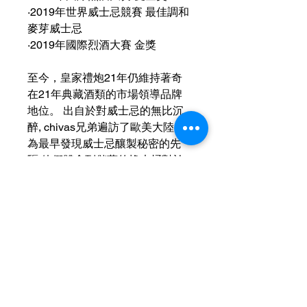
·2019年世界威士忌競賽 最佳調和
麥芽威士忌
·2019年國際烈酒大賽 金獎
至今，皇家禮炮21年仍維持著奇
在21年典藏酒類的市場領導品牌
地位。 出自於對威士忌的無比沉
醉, chivas兄弟遍訪了歐美大陸,成
為最早發現威士忌釀製秘密的先
驅,他們體會到儲藏的橡木桶對於
威士忌的口味有著重大的影響,而
調和威士忌則是將幾種麥芽威士忌
及穀物,混合一起味道更是美味,這
是Chivas兄弟成為十九世紀調和
威士忌的先驅者。
運送資訊