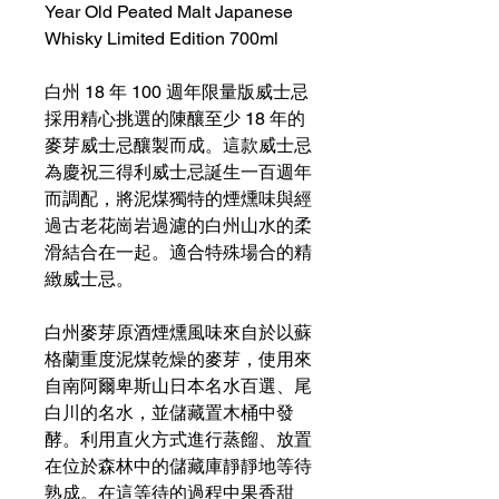
Year Old Peated Malt Japanese
Whisky Limited Edition 700ml
白州 18 年 100 週年限量版威士忌
採用精心挑選的陳釀至少 18 年的
麥芽威士忌釀製而成。這款威士忌
為慶祝三得利威士忌誕生一百週年
而調配，將泥煤獨特的煙燻味與經
過古老花崗岩過濾的白州山水的柔
滑結合在一起。適合特殊場合的精
緻威士忌。
白州麥芽原酒煙燻風味來自於以蘇
格蘭重度泥煤乾燥的麥芽，使用來
自南阿爾卑斯山日本名水百選、尾
白川的名水，並儲藏置木桶中發
酵。利用直火方式進行蒸餾、放置
在位於森林中的儲藏庫靜靜地等待
熟成。在這等待的過程中果香甜