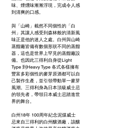
味、煙燻味漸漸浮現，完成令人感
到清爽的口感。
與「山崎」截然不同個性的「白
州」其讓人感受到森林般的清新風
味正是他的迷人之處。白州與山崎
蒸餾廠皆備有數個形狀不同的蒸餾
器，這也是世界上罕見的蒸餾廠設
備。也因此三得利自身從Light
Type 到Heavy Type 各式各樣擁有
豐富多彩個性的麥芽原酒都可以自
己製作生產，並引領帶動單一麥芽
風潮。三得利身為日本頂級威士忌
的領先者，帶領日本威士忌踏進世
界的舞台。
白州18年 100周年紀念泥煤威士
忌來自三得利的白州釀酒廠，該釀