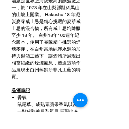
酒廠是世界上海拔最高的釀酒廠之
一，於 1973 年在山梨縣凱科馬山
的山坡上開業。 Hakushu 18 年泥
炭麥芽威士忌是精心挑選的麥芽威
士忌的混合物，所有威士忌均陳釀
至少 18 年。 白州18年100週年紀
念版本，使用了團隊精心挑選的煙
燻麥芽，在白州當地純淨水源的加
持與製酒工藝下，讓酒體所展現出
相當細緻的煙燻氣息，透過這項作
品展現出白州蒸餾所非凡工藝的特
質。
品酒筆記
香氣
鼠尾草、成熟青蘋果香氣以及
一點成熟的鳳梨氣息 展現出充
滿活力清新的印象
口感