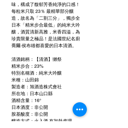
味，構成了馥郁芳香純淨的口感！
每粒米只取 23％ 最精華部分釀
造，故名為「二割三分」，獨步全
日本「精米步合最低」的純米大吟
釀，酒質清新高雅，米香四溢，為
珍貴限量之極品！是法國世紀名廚
喬爾·侯布雄都喜愛的日本清酒。
清酒銘柄：【清酒】獺祭
精米步合：23%
特別名稱酒：純米大吟釀
米種：山田錦
製造者：旭酒造株式會社
所在地：日本山口縣
酒精含量：16°
日本酒度：非公開
胺基酸度：非公開
釀造方式：火入酒 有加熱處理
配搭：刺身及海鮮料理