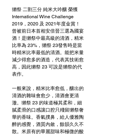
獺祭 二割三分 純米大吟釀 榮獲
International Wine Challenge
2019，2020 及 2021年度金賞！
曾被前日本首相安倍晉三選為國宴
酒！是獺祭中最高級的清酒，精米
比率為 23%，獺祭 23發售時是當
時精米比率最低的清酒。能把米量
減少得愈多的酒造，代表其技術愈
高，因此獺祭 23 可說是獺祭的代
表作。
一般來說，精米比率愈低，釀出的
清酒的雜味會愈少，清酒會更清
澈。獺祭 23 的味道極其柔和，細
膩柔滑的口感讓口腔只殘留獺祭奢
華的香味。香氣撲鼻，給人優雅陶
醉的感覺，酒質內斂，餘韻久久不
散。米原有的華麗甜味和極微的酸