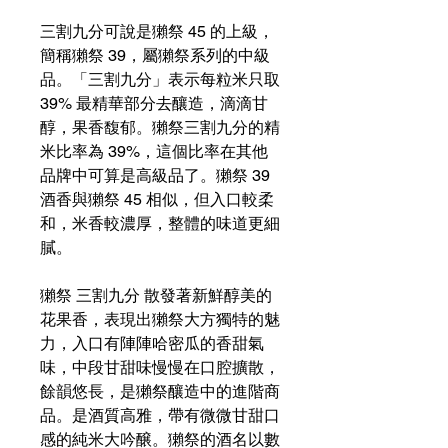
三割九分可說是獺祭 45 的上級，
簡稱獺祭 39，屬獺祭系列的中級
品。「三割九分」表示每粒米只取
39% 最精華部分去釀造，滴滴甘
醇，果香馥郁。獺祭三割九分的精
米比率為 39%，這個比率在其他
品牌中可算是高級品了。獺祭 39
酒香與獺祭 45 相似，但入口較柔
和，米香較濃厚，整體的味道更細
膩。
獺祭 三割九分 散發著新鮮醇美的
花果香，表現出獺祭大方獨特的魅
力，入口有陣陣哈密瓜的香甜氣
味，中段甘甜味慢慢在口腔擴散，
餘韻悠長，是獺祭釀造中的進階商
品。是酒質高雅，帶有微微甘甜口
感的純米大吟醸。獺祭的酒名以數