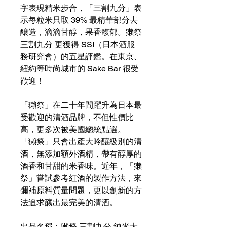
字表現精米步合，「三割九分」表
示每粒米只取 39% 最精華部分去
釀造，滴滴甘醇，果香馥郁。獺祭
三割九分 更獲得 SSI（日本酒服
務研究會）的五星評鑑。在東京、
紐約等時尚城市的 Sake Bar 很受
歡迎！
「獺祭」在二十年間躍升為日本最
受歡迎的清酒品牌，不但性價比
高，更多次被美國總統點選。
「獺祭」只會出產大吟釀級別的清
酒，無添加額外酒精，帶有醇厚的
酒香和甘甜的米香味。近年，「獺
祭」嘗試參考紅酒的製作方法，來
彌補原料質量問題，更以創新的方
法追求釀出最完美的清酒。
出品名稱：獺祭 三割九分 純米大