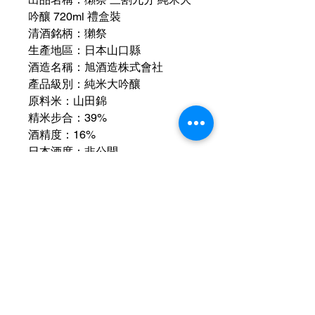
吟釀 720ml 禮盒裝
清酒銘柄：獺祭
生產地區：日本山口縣
酒造名稱：旭酒造株式會社
產品級別：純米大吟釀
原料米：山田錦
精米步合：39%
酒精度：16%
日本酒度：非公開
胺基酸度：非公開
釀造方式：火入酒 有加熱處理
適飲溫度：冷飲（5~10℃ 座冰）
建議搭配料理：煎炒類、燒烤料理
或天婦羅
運送資訊
買滿港幣1000元即可免費送貨（偏遠