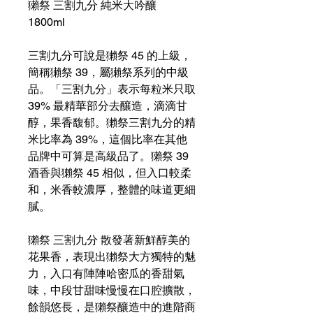
獺祭 三割九分 純米大吟釀
1800ml
三割九分可說是獺祭 45 的上級，
簡稱獺祭 39，屬獺祭系列的中級
品。「三割九分」表示每粒米只取
39% 最精華部分去釀造，滴滴甘
醇，果香馥郁。獺祭三割九分的精
米比率為 39%，這個比率在其他
品牌中可算是高級品了。獺祭 39
酒香與獺祭 45 相似，但入口較柔
和，米香較濃厚，整體的味道更細
膩。
獺祭 三割九分 散發著新鮮醇美的
花果香，表現出獺祭大方獨特的魅
力，入口有陣陣哈密瓜的香甜氣
味，中段甘甜味慢慢在口腔擴散，
餘韻悠長，是獺祭釀造中的進階商