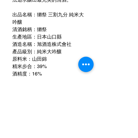
出品名稱：獺祭 三割九分 純米大
吟釀
清酒銘柄：獺祭
生產地區：日本山口縣
酒造名稱：旭酒造株式會社
產品級別：純米大吟釀
原料米：山田錦
精米步合：39%
酒精度：16%
日本酒度：非公開
胺基酸度：非公開
釀造方式：火入酒 有加熱處理
適飲溫度：冷飲（5~10℃ 座冰）
建議搭配料理：煎炒類、燒烤料理
或天婦羅
運送資訊