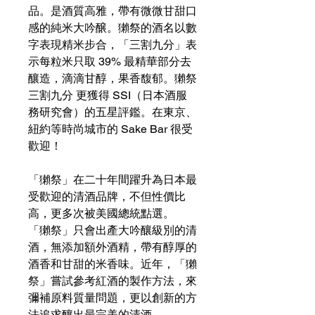
品。是酒質高雅，帶有微微甘甜口
感的純米大吟醸。獺祭的酒名以數
字表現精米步合，「三割九分」表
示每粒米只取 39% 最精華部分去
釀造，滴滴甘醇，果香馥郁。獺祭
三割九分 更獲得 SSI（日本酒服
務研究會）的五星評鑑。在東京、
紐約等時尚城市的 Sake Bar 很受
歡迎！
「獺祭」在二十年間躍升為日本最
受歡迎的清酒品牌，不但性價比
高，更多次被美國總統點選。
「獺祭」只會出產大吟釀級別的清
酒，無添加額外酒精，帶有醇厚的
酒香和甘甜的米香味。近年，「獺
祭」嘗試參考紅酒的製作方法，來
彌補原料質量問題，更以創新的方
法追求釀出最完美的清酒。