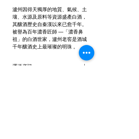
瀘州因得天獨厚的地質、氣候、土
壤、水源及原料等資源盛產白酒，
其釀酒歷史自秦漢以來已愈千年。
被譽為百年濃香匠師 —「濃香鼻
祖」的白酒世家，瀘州老窖是酒城
千年釀酒史上最璀璨的明珠 。
運送資訊
買滿港幣1000元即可免費送貨（偏遠
現金優惠價
地區及離島例外） ；港幣1000元以下
的訂單，顧客需自行支付運費（收費可
使用轉數快FPS、PayMe、支付寶、微
參考SF速遞）； 或可以選擇免費於燕
信支付或現金付款可獲
額外5％折扣
子皇酒行門市自取； 或可以聯絡我們
查詢可
Whatsapp +852 6210 8331
預約在任何「港島線」地鐵站取貨。
聯絡我們
客服熱線：+852
6210 8331