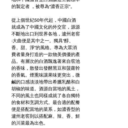
的製定者 ，被尊為“濃香正宗”。
從上個世紀50年代起，中國白酒
就成為了中國文化的外交官，源源
不斷地出口到世界各地，瀘州老窖
·大曲便是其中之一。獨具“醇、
香、甜、淨”的風格。專為大眾消
費者量身打造的一款物美價優的產
品。有層次的白酒飄逸著來自窖池
的香味，散發出發酵黑豆和菠蘿幹
的香氣。煙熏味讓果味更突出，微
鹹的口感淡淡地帶出希臘乳酪和白
胡椒的味道。酒源自當地的風土，
不同的風土也同樣成就了各自獨特
的食材和烹調方式。最合適的配餐
便是搭配當地的菜系，如濃香型的
瀘州老窖則以搭配麻、辣、香、鮮
的川菜最為出色。