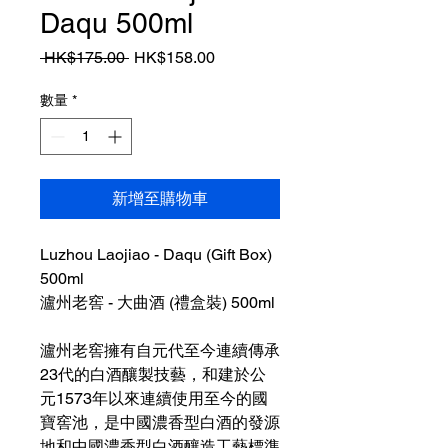
Daqu 500ml
一
促
 HK$175.00 
HK$158.00
般
銷
價
價
數量
*
格
格
新增至購物車
Luzhou Laojiao - Daqu (Gift Box)
500ml
瀘州老窖 - 大曲酒 (禮盒裝) 500ml
瀘州老窖擁有自元代至今連續傳承
23代的白酒釀製技藝，和建於公
元1573年以來連續使用至今的國
寶窖池，是中國濃香型白酒的發源
地和中國濃香型白酒釀造工藝標準