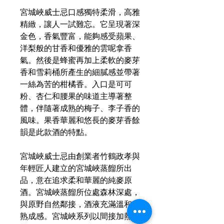
宮城峽威士忌口感獨特柔滑，高雅
精緻，讓人一試難忘。它呈現著深
金色，香氣豐富，能夠感受蘋果、
洋梨般的甘香和優雅的雲呢拿香
氣。然後是蜂蜜再加上柔軟的麥芽
香和雪莉桶所產生的細膩感並帶著
一絲為苦的柑橘香。入口是可可
粉、杏仁和腰果的味道主導著整
體，伴隨著成熟的梅子、李子香的
風味。果香華麗和悠長的麥芽香餘
韻是此款酒的特點。
宮城峽威士忌由創業者竹鶴政孝與
年輕匠人建立的宮城峽蒸餾所出
品，意在追求柔和華麗的純麥原
酒。宮城峽蒸餾所位處森林深處，
與原野自然鄰接，酒液充滿溫和的
熟成感。宮城峽系列以間接加熱方