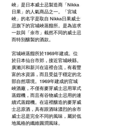
峽」是日本威士忌製造商「Nikka
日果」的人氣商品之一。「宮城
峽」的名字是取自 Nikka日果威士
忌旗下的宮城峽蒸餾所。是為追求
一款與「余市」截然不同的威士忌
而特別釀製的酒款。
宮城峽蒸餾所於1969年建成。位
於日本仙台市郊，接近官城峽縣。
廣瀨川和新川在這裡合流，有着豐
富的水資源，而且受益于穩定的北
部自然環境。1969年建成的官城
峽酒廠，不僅有麥芽威士忌用單式
蒸鎦機，而且有谷物威士忌用的連
續式蒸鎦機。在這裡釀造的麥芽威
士忌原酒，具有跟酒味濃烈的余市
威士忌是完全不同的風味，屬於低
地風格的纖維圓潤風味。