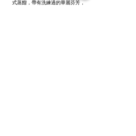
式蒸餾，帶有洗練過的華麗芬芳，
甜味柔和且口感輕快，即使是不太
慣於飲威士忌的人也很易入口。
運送資訊
買滿港幣1000元即可免費送貨（偏遠
現金優惠價
地區及離島例外） ；港幣1000元以下
的訂單，顧客需自行支付運費（收費可
使用轉數快FPS、PayMe、支付寶、微
參考SF速遞）； 或可以選擇免費於燕
信支付或現金付款可獲
額外5％折扣
子皇酒行門市自取； 或可以聯絡我們
查詢可
Whatsapp +852 6210 8331
預約在任何「港島線」地鐵站取貨。
聯絡我們
客服熱線：+852
6210 8331
（whatsapp）
客服時間：09:00 - 24:00
​門店地址：香港柴灣祥利街18號祥達中
心10樓1007-1008室