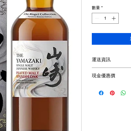
般
數量
*
價
格
運送資訊
買滿港幣1000元即
現金優惠價
；港幣1000元以下
參考SF速遞）； 或
使用轉數快FPS、P
取； 或可以聯絡我
款可獲額外5％折扣
查詢可
Whatsapp +85