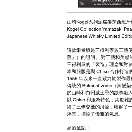
山崎Kogei系列泥煤麥芽西班牙
Kogei Collection Yamazaki Pea
Japanese Whisky Limited Edit
這款限量版是三得利家族工藝傳
藝」）的證明。 對工藝和美感
三得利屋的「製造」理念和對創新
本和服版是與 Chiso 合作打造
1555 年以來一直致力於製作最
傳統的 Bokashi-zome
的山崎和白州威士忌的故事融入瓶子
以 Chiso 和服為特色，其
繪了三條交匯的河流，喚起了
浮雲，增添了優雅的氣息。
品酒筆記：