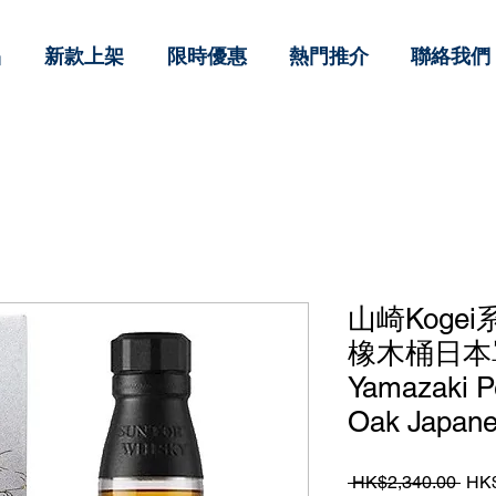
品
新款上架
限時優惠
熱門推介
聯絡我們
山崎Koge
橡木桶日本
Yamazaki P
Oak Japane
一
 HK$2,340.00 
HK$