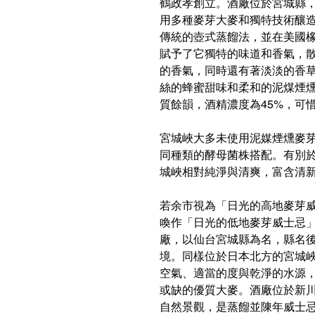
鶴政孝創立。酒廠位於宮城縣
用多種麥芽大麥和獨特技術釀造
傳統的壺式蒸餾法，並在美國
賦予了它獨特的味道和香氣，
的香氣，同時還有著淡淡的香
絲的蜂蜜甜味和柔和的泥煤煙
質餘韻，酒精濃度為45%，可
宮城峽大多未使用泥媒煙燻麥
同種類的酵母菌株搭配。有別
城峽相對純淨與清爽，富含清
若余市視為「日光的高地麥芽
喚作「日光的低地麥芽威士忌
廠，以仙台宮城縣為名，縣名
境。同樣位於日本北方的宮城
空氣、適當的度與乾淨的水源
或缺的優質大麥。酒廠位於新
自然景觀，是蒸餾並陳年威士