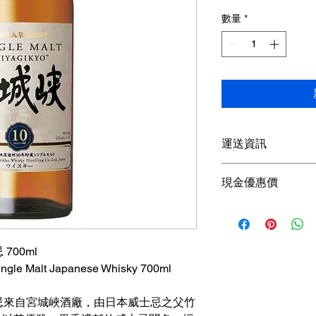
般
數量
*
價
格
運送資訊
買滿港幣1000元即
現金優惠價
；港幣1000元以下
參考SF速遞）； 或
現金優惠價 2640HKD
取； 或可以聯絡我
使用轉數快FPS、P
可獲額外5％折扣
700ml
查詢可
Whatsapp +85
ingle Malt Japanese Whisky 700ml
忌來自宮城峽酒廠，由日本威士忌之父竹