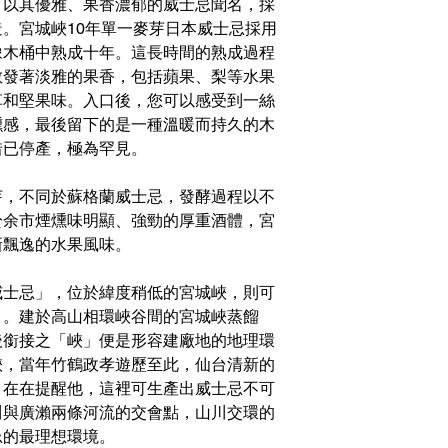
，以其優雅、果香濃郁的威士忌聞名，採
。宮城峽10年單一麥芽日本威士忌採用
橡木桶中熟成十年。這長時間的熟成過程
散發著淡雅的果香，包括蘋果、梨等水果
草和堅果味。入口後，您可以感受到一絲
燻感，最後留下的是一種溫暖而持久的木
惜已停產，極為罕見。
芽，不同於蘇格蘭威士忌，發酵過程以不
於余市煙燻味明顯、強勁的厚重酒體，宮
新飄逸的水果風味。
威士忌」，位於緯度稍低的宮城峽，則可
」。建於高山相環峽谷間的宮城峽蒸餾
後銜接之「峽」便是形容建廠地的地理環
峽，當年竹鶴政孝遊歷至此，仙台清新的
，在在提醒他，這裡可生產出威士忌不可
川與廣瀨兩條河流的交會點，山川交環的
忌的最理想環境。