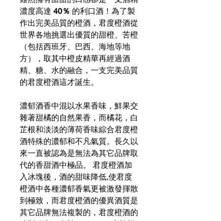
濃度高達
40％
的利口酒！為了製
作出完美品質的橙酒，君度橙酒從
世界各地挑選出優質的甜橙、苦橙
（包括西班牙、巴西、海地等地
方），取其中橙皮精華再經過酒
精、糖、水的融合，一支完美品質
的君度橙酒這才誕生。
濃郁酒香中混以水果香味，鮮果交
雜著甜橘的自然果香，而橘花，白
芷根和淡淡的薄荷香味綜合君度橙
酒特殊的濃郁和不凡氣質。長久以
來一直被認為是無法為其它品牌取
代的香甜酒中極品。 君度橙酒加
入冰塊後，酒的甜味降低,使君度
橙酒中各種濃郁香氣更被激發揮散
到極致，而君度橙酒的優異酒質是
其它品牌無法複製的，君度橙酒的