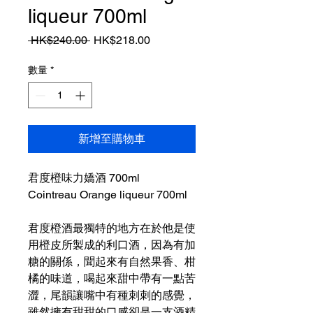
liqueur 700ml
一
促
 HK$240.00 
HK$218.00
般
銷
價
價
數量
*
格
格
新增至購物車
君度橙味力嬌酒 700ml
Cointreau Orange liqueur 700ml
君度橙酒最獨特的地方在於他是使
用橙皮所製成的利口酒，因為有加
糖的關係，聞起來有自然果香、柑
橘的味道，喝起來甜中帶有一點苦
澀，尾韻讓嘴中有種刺刺的感覺，
雖然擁有甜甜的口感卻是一支酒精