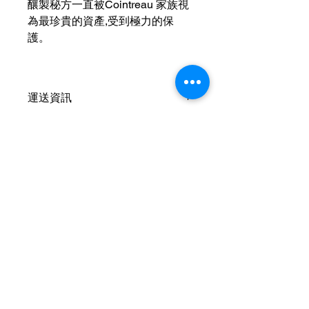
釀製秘方一直被Cointreau 家族視
為最珍貴的資產,受到極力的保
護。
運送資訊
買滿港幣1000元即可免費送貨（偏遠
現金優惠價
地區及離島例外） ；港幣1000元以下
的訂單，顧客需自行支付運費（收費可
現金優惠價205HKD/1枝
參考SF速遞）； 或可以選擇免費於燕
使用轉數快FPS、PayMe、支付寶、微
子皇酒行門市自取； 或可以聯絡我們
信支付或現金付款
可獲額外5％折扣
預約在任何「港島線」地鐵站取貨。
查詢可
Whatsapp +852 6210 8331
聯絡我們
客服熱線：+852
6210 8331
（whatsapp）
客服時間：09:00 - 24:00
​門店地址：香港柴灣祥利街18號祥達中