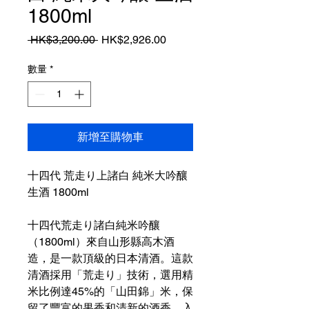
1800ml
一
促
 HK$3,200.00 
HK$2,926.00
般
銷
價
價
數量
*
格
格
新增至購物車
十四代 荒走り上諸白 純米大吟釀
生酒 1800ml
十四代荒走り諸白純米吟釀
（1800ml）來自山形縣高木酒
造，是一款頂級的日本清酒。這款
清酒採用「荒走り」技術，選用精
米比例達45%的「山田錦」米，保
留了豐富的果香和清新的酒香，入