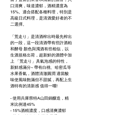
口清爽，味道濃郁，酒精濃度為
15%。適合搭配各種料理，特別是
高級日式料理，是清酒愛好者的不
二選擇。
「荒走り」是清酒榨出時最先榨出
的一段，這一段清酒帶有些許酒粕
和酵母 顏色與濁酒有些相似，以
生酒規格出荷，超新鮮的酒體中加
上 「荒走り」具氣泡感的特性，
新鮮感滿分~ 帶有白桃、哈密瓜等
水果香氣，酒體清澈圓潤 適當酸
味使風味飽滿但不甜膩，再配上生
酒特有的清新感 值得一嚐!
- 使用兵庫県特A山田錦釀造，精
米比例達45%
- 15%酒精濃度，口感清爽濃郁