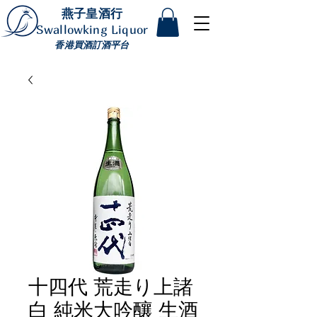
燕子皇酒行
Swallowking Liquor
香港買酒訂酒平台
十四代 荒走り上諸
白 純米大吟釀 生酒