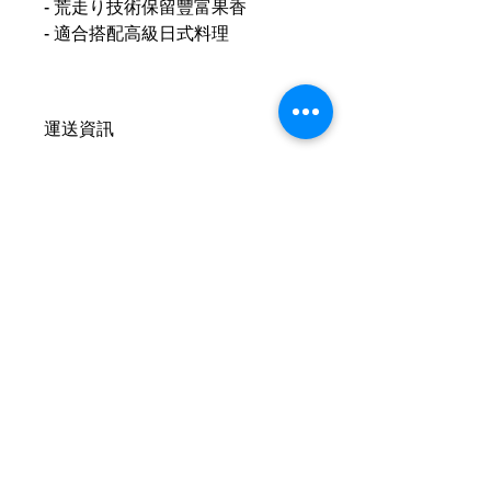
- 荒走り技術保留豐富果香
- 適合搭配高級日式料理
運送資訊
買滿港幣1000元即可免費送貨（偏遠
現金優惠價
地區及離島例外） ；港幣1000元以下
的訂單，顧客需自行支付運費（收費可
現金優惠價 2780HKD/1
參考SF速遞）； 或可以選擇免費於燕
使用轉數快FPS、PayMe、支付寶、微
子皇酒行門市自取； 或可以聯絡我們
信支付或現金付款可獲
額外5％折扣
預約在任何「港島線」地鐵站取貨。
查詢可
Whatsapp +852 6210 8331
聯絡我們
客服熱線：+852
6210 8331
（whatsapp）
客服時間：09:00 - 24:00
​門店地址：香港柴灣祥利街18號祥達中
心10樓1007-1008室