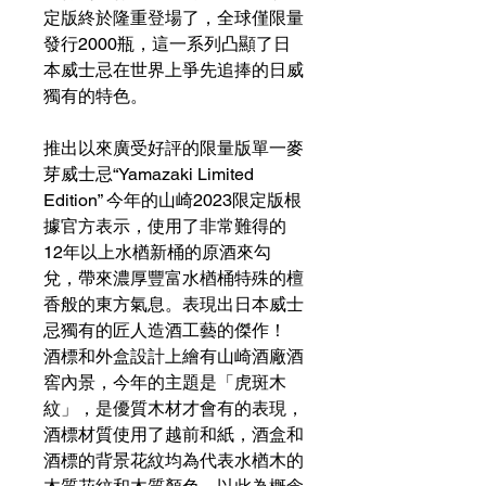
定版終於隆重登場了，全球僅限量
發行2000瓶，這一系列凸顯了日
本威士忌在世界上爭先追捧的日威
獨有的特色。
推出以來廣受好評的限量版單一麥
芽威士忌“Yamazaki Limited
Edition” 今年的山崎2023限定版根
據官方表示，使用了非常難得的
12年以上水楢新桶的原酒來勾
兌，帶來濃厚豐富水楢桶特殊的檀
香般的東方氣息。表現出日本威士
忌獨有的匠人造酒工藝的傑作！
酒標和外盒設計上繪有山崎酒廠酒
窖內景，今年的主題是「虎斑木
紋」，是優質木材才會有的表現，
酒標材質使用了越前和紙，酒盒和
酒標的背景花紋均為代表水楢木的