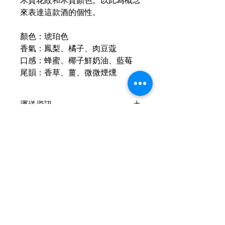
木質花紋和木質顏色。以此為概念
來表達這款酒的個性。
顏色：琥珀色
香氣：鳳梨、橘子、肉豆蔻
口感：蜂蜜、椰子鮮奶油、藍莓
尾韻：香草、薑、微微煙燻
運送資訊
買滿港幣1000元即可免費送貨（偏遠
現金優惠價
地區及離島例外） ；港幣1000元以下
的訂單，顧客需自行支付運費（收費可
現金優惠價 2750HKD/1
參考SF速遞）； 或可以選擇免費於燕
原箱優惠6枝16200HKD (平均
子皇酒行門市自取； 或可以聯絡我們
2700HKD/1)
預約在任何「港島線」地鐵站取貨。
使用轉數快FPS、PayMe、支付寶、微
聯絡我們
信支付或現金付款
查詢可
Whatsapp +852 6210 8331
客服熱線：+852
6210 8331